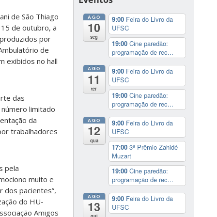
nani de São Thiago
AGO
9:00
Feira do Livro da
10
 15 de outubro, a
UFSC
seg
 produzidos por
19:00
Cine paredão:
Ambulatório de
programação de rec...
m exibidos no hall
AGO
9:00
Feira do Livro da
11
UFSC
ter
19:00
Cine paredão:
arte das
programação de rec...
m número limitado
sentação da
AGO
9:00
Feira do Livro da
12
por trabalhadores
UFSC
qua
17:00
3º Prêmio Zahidé
Muzart
s pela
19:00
Cine paredão:
emociono muito e
programação de rec...
 dos pacientes”,
AGO
9:00
Feira do Livro da
ização do HU-
13
UFSC
Associação Amigos
qui