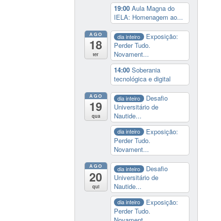
19:00
Aula Magna do
IELA: Homenagem ao...
AGO
Exposição:
dia inteiro
18
Perder Tudo.
Novament...
ter
14:00
Soberania
tecnológica e digital
AGO
Desafio
dia inteiro
19
Universitário de
Nautide...
qua
Exposição:
dia inteiro
Perder Tudo.
Novament...
AGO
Desafio
dia inteiro
20
Universitário de
Nautide...
qui
Exposição:
dia inteiro
Perder Tudo.
Novament...