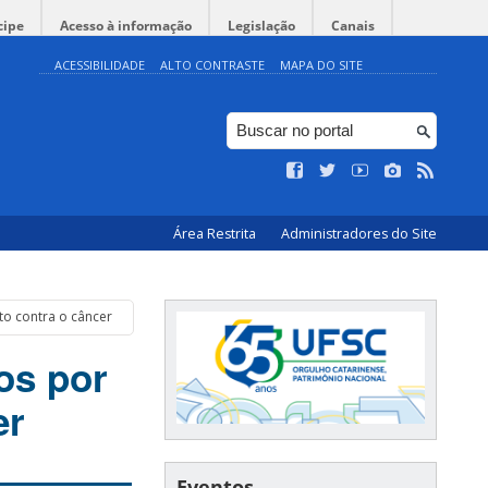
cipe
Acesso à informação
Legislação
Canais
ACESSIBILIDADE
ALTO CONTRASTE
MAPA DO SITE
Área Restrita
Administradores do Site
o contra o câncer
os por
er
Eventos