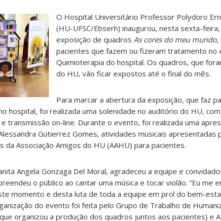
O Hospital Universitário Professor Polydoro Er
(HU-UFSC/Ebserh) inaugurou, nesta sexta-feira,
exposição de quadros
As cores do meu mundo
,
pacientes que fazem ou fizeram tratamento no 
Quimioterapia do hospital. Os quadros, que fora
do HU, vão ficar expostos até o final do mês.
Para marcar a abertura da exposição, que faz p
o hospital, foi realizada uma solenidade no auditório do HU, co
 transmissão on-line. Durante o evento, foi realizada uma apre
Alessandra Gutierrez Gomes, atividades musicais apresentadas 
s da Associação Amigos do HU (AAHU) para pacientes.
anita Angela Gonzaga Del Moral, agradeceu a equipe e convidado
reendeu o público ao cantar uma música e tocar violão. “Eu me 
ste momento e desta luta de toda a equipe em prol do bem-estar
rganização do evento foi feita pelo Grupo de Trabalho de Human
 (que organizou a produção dos quadros juntos aos pacientes) e 