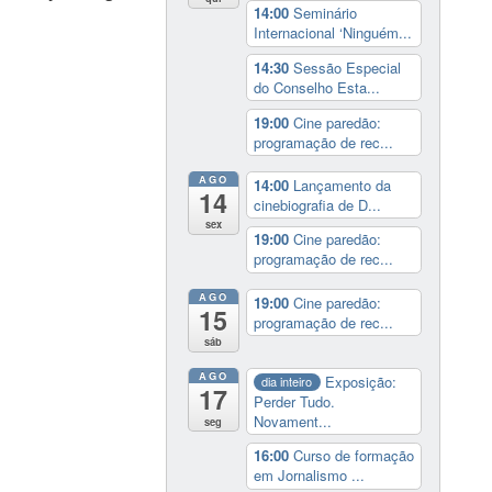
14:00
Seminário
Internacional ‘Ninguém...
14:30
Sessão Especial
do Conselho Esta...
19:00
Cine paredão:
programação de rec...
AGO
14:00
Lançamento da
14
cinebiografia de D...
sex
19:00
Cine paredão:
programação de rec...
AGO
19:00
Cine paredão:
15
programação de rec...
sáb
AGO
Exposição:
dia inteiro
17
Perder Tudo.
Novament...
seg
16:00
Curso de formação
em Jornalismo ...