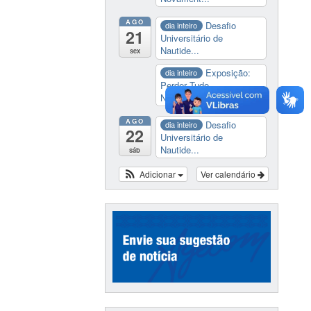
AGO
Desafio
dia inteiro
21
Universitário de
Nautide...
sex
Exposição:
dia inteiro
Perder Tudo.
Novament...
AGO
Desafio
dia inteiro
22
Universitário de
Nautide...
sáb
Adicionar
Ver calendário