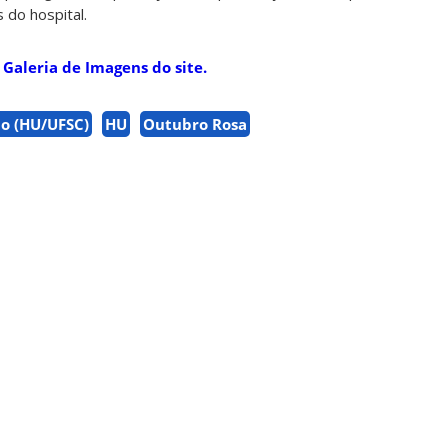
 do hospital.
 Galeria de Imagens do site.
io (HU/UFSC)
HU
Outubro Rosa