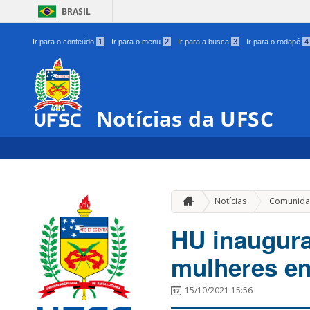
BRASIL
Ir para o conteúdo
1
Ir para o menu
2
Ir para a busca
3
Ir para o rodapé
4
Notícias da UFSC
Notícias
Comunida
HU inaugura
mulheres em
15/10/2021 15:56