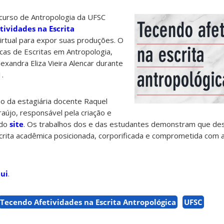
 curso de Antropologia da UFSC
tividades na Escrita
irtual para expor suas produções. O
ticas de Escritas em Antropologia,
exandra Eliza Vieira Alencar durante
.
ão da estagiária docente Raquel
raújo, responsável pela criação e
 do
site
. Os trabalhos dos e das estudantes demonstram que des
crita acadêmica posicionada, corporificada e comprometida com 
ui
.
Tecendo Afetividades na Escrita Antropológica
UFSC