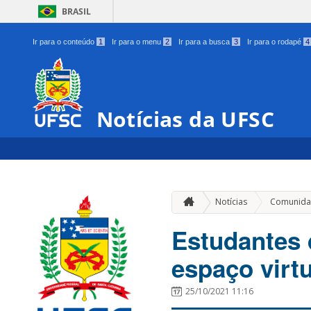
BRASIL
Ir para o conteúdo
1
Ir para o menu
2
Ir para a busca
3
Ir para o rodapé
4
Notícias da UFSC
Notícias
Comunida
Estudantes 
espaço virt
25/10/2021 11:16