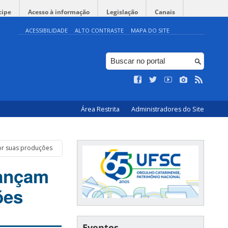
cipe
Acesso à informação
Legislação
Canais
ACESSIBILIDADE
ALTO CONTRASTE
MAPA DO SITE
Área Restrita
Administradores do Site
or suas produções
lançam
ões
Eventos