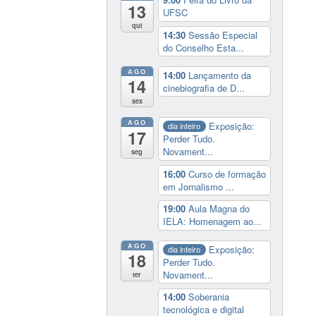
13
UFSC
qui
14:30
Sessão Especial
do Conselho Esta...
AGO
14:00
Lançamento da
14
cinebiografia de D...
sex
AGO
Exposição:
dia inteiro
17
Perder Tudo.
Novament...
seg
16:00
Curso de formação
em Jornalismo ...
19:00
Aula Magna do
IELA: Homenagem ao...
AGO
Exposição:
dia inteiro
18
Perder Tudo.
Novament...
ter
14:00
Soberania
tecnológica e digital