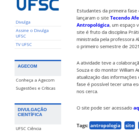
Estudantes da primeira fase
lançaram o site
Tecendo Afe
Divulga
Antropológica
, um espaço v
Assine o Divulga
site é fruto da disciplina Prá
UFSC
ministrada pela professora Al
TV UFSC
o primeiro semestre de 2021
A atividade teve a colaboraç
AGECOM
Souza e do monitor William A
atualização das informações
Conheça a Agecom
fase é possível tecer uma es
Sugestões e Críticas
nos cerca.
O site pode ser acessado
aq
DIVULGAÇÃO
CIENTÍFICA
Tags:
antropologia
site
UFSC Ciência