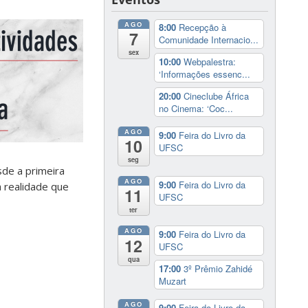
AGO
8:00
Recepção à
7
Comunidade Internacio...
sex
10:00
Webpalestra:
‘Informações essenc...
20:00
Cineclube África
no Cinema: ‘Coc...
AGO
9:00
Feira do Livro da
10
UFSC
seg
de a primeira
AGO
9:00
Feira do Livro da
a realidade que
11
UFSC
ter
AGO
9:00
Feira do Livro da
12
UFSC
qua
17:00
3º Prêmio Zahidé
Muzart
AGO
9:00
Feira do Livro da