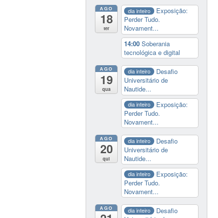
AGO
Exposição:
dia inteiro
18
Perder Tudo.
Novament...
ter
14:00
Soberania
tecnológica e digital
AGO
Desafio
dia inteiro
19
Universitário de
Nautide...
qua
Exposição:
dia inteiro
Perder Tudo.
Novament...
AGO
Desafio
dia inteiro
20
Universitário de
Nautide...
qui
Exposição:
dia inteiro
Perder Tudo.
Novament...
AGO
Desafio
dia inteiro