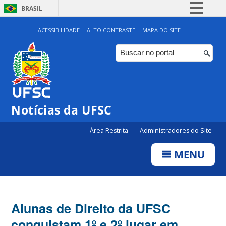
BRASIL
Simplifique!
ACESSIBILIDADE
ALTO CONTRASTE
MAPA DO SITE
Comunica BR
Participe
Acesso à informação
Legislação
Notícias da UFSC
Canais
Área Restrita
Administradores do Site
MENU
Alunas de Direito da UFSC
conquistam 1º e 2º lugar em