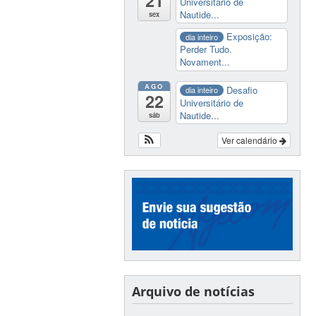
21
Universitário de
Nautide...
sex
Exposição:
dia inteiro
Perder Tudo.
Novament...
AGO
Desafio
dia inteiro
22
Universitário de
Nautide...
sáb
Ver calendário
Arquivo de notícias