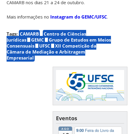
CAMARB nos dias 21 a 24 de outubro.
Mais informações no
Instagram do GEMC/UFSC
.
Tags:
CAMARB
Centro de Ciências
Jurídicas
GEMC
Grupo de Estudos em Meios
Consensuais
UFSC
XII Competição da
Câmara de Mediação e Arbitragem
Empresarial
Eventos
AGO
9:00
Feira do Livro da