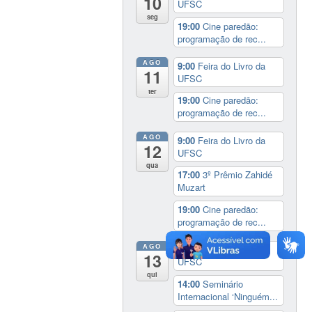
10
UFSC
seg
19:00
Cine paredão:
programação de rec...
AGO
9:00
Feira do Livro da
11
UFSC
ter
19:00
Cine paredão:
programação de rec...
AGO
9:00
Feira do Livro da
12
UFSC
qua
17:00
3º Prêmio Zahidé
Muzart
19:00
Cine paredão:
programação de rec...
AGO
9:00
Feira do Livro da
13
UFSC
qui
14:00
Seminário
Internacional ‘Ninguém...