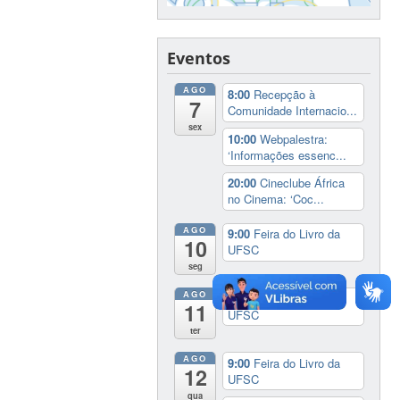
Eventos
AGO
8:00
Recepção à
7
Comunidade Internacio...
sex
10:00
Webpalestra:
‘Informações essenc...
20:00
Cineclube África
no Cinema: ‘Coc...
AGO
9:00
Feira do Livro da
10
UFSC
seg
AGO
9:00
Feira do Livro da
11
UFSC
ter
AGO
9:00
Feira do Livro da
12
UFSC
qua