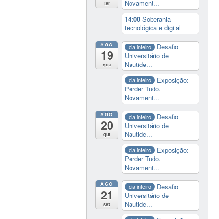
Novament...
ter
14:00
Soberania
tecnológica e digital
AGO
Desafio
dia inteiro
19
Universitário de
Nautide...
qua
Exposição:
dia inteiro
Perder Tudo.
Novament...
AGO
Desafio
dia inteiro
20
Universitário de
Nautide...
qui
Exposição:
dia inteiro
Perder Tudo.
Novament...
AGO
Desafio
dia inteiro
21
Universitário de
Nautide...
sex