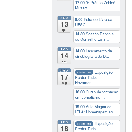
17:00
3º Prêmio Zahidé
Muzart
AGO
9:00
Feira do Livro da
13
UFSC
qui
14:30
Sessão Especial
do Conselho Esta...
AGO
14:00
Lançamento da
14
cinebiografia de D...
sex
AGO
Exposição:
dia inteiro
17
Perder Tudo.
Novament...
seg
16:00
Curso de formação
em Jornalismo ...
19:00
Aula Magna do
IELA: Homenagem ao...
AGO
Exposição:
dia inteiro
18
Perder Tudo.