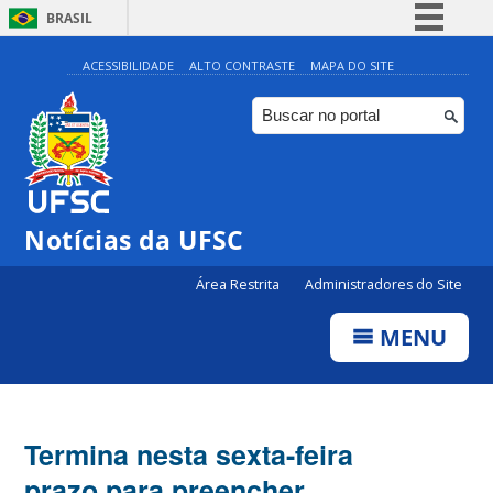
BRASIL
Simplifique!
ACESSIBILIDADE
ALTO CONTRASTE
MAPA DO SITE
Comunica BR
Participe
Acesso à informação
Legislação
Notícias da UFSC
Canais
Área Restrita
Administradores do Site
MENU
Termina nesta sexta-feira
prazo para preencher