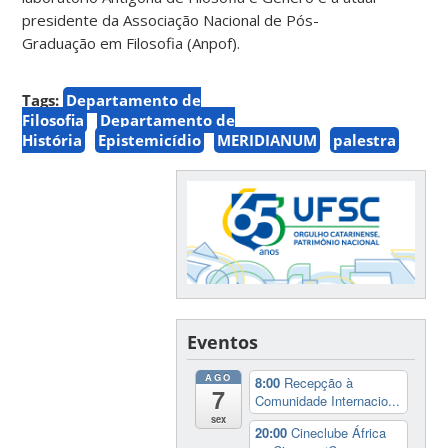
presidente da Associação Nacional de Pós-
Graduação em Filosofia (Anpof).
Tags:
Departamento de
Filosofia
Departamento de
História
Epistemicídio
MERIDIANUM
palestra
Eventos
AGO
8:00
Recepção à
7
Comunidade Internacio...
sex
20:00
Cineclube África