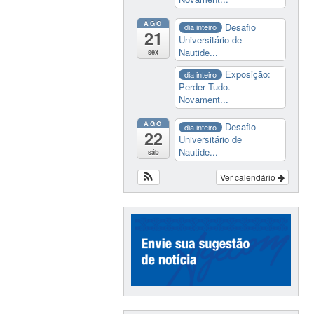
AGO
Desafio
dia inteiro
21
Universitário de
Nautide...
sex
Exposição:
dia inteiro
Perder Tudo.
Novament...
AGO
Desafio
dia inteiro
22
Universitário de
Nautide...
sáb
Ver calendário