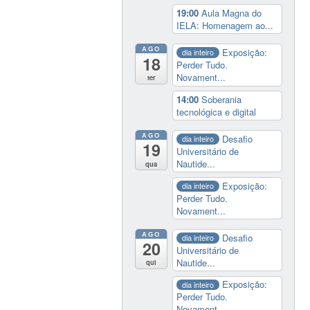
19:00
Aula Magna do
IELA: Homenagem ao...
AGO
Exposição:
dia inteiro
18
Perder Tudo.
Novament...
ter
14:00
Soberania
tecnológica e digital
AGO
Desafio
dia inteiro
19
Universitário de
Nautide...
qua
Exposição:
dia inteiro
Perder Tudo.
Novament...
AGO
Desafio
dia inteiro
20
Universitário de
Nautide...
qui
Exposição:
dia inteiro
Perder Tudo.
Novament...