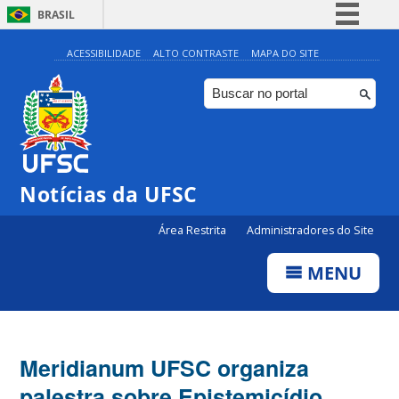
BRASIL
Simplifique!
ACESSIBILIDADE
ALTO CONTRASTE
MAPA DO SITE
Comunica BR
Participe
Acesso à informação
Legislação
Notícias da UFSC
Canais
Área Restrita
Administradores do Site
MENU
Meridianum UFSC organiza
palestra sobre Epistemicídio