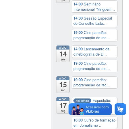
14:00
Seminário
Internacional ‘Ninguém...
14:30
Sessão Especial
do Conselho Esta...
19:00
Cine paredão:
programação de rec...
AGO
14:00
Lançamento da
14
cinebiografia de D...
sex
19:00
Cine paredão:
programação de rec...
AGO
19:00
Cine paredão:
15
programação de rec...
sáb
AGO
Exposição:
dia inteiro
17
Perder Tudo.
Novament...
seg
16:00
Curso de formação
em Jornalismo ...