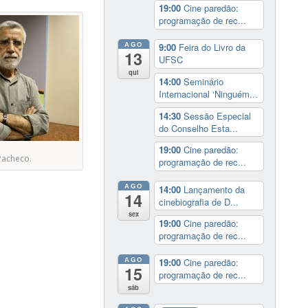
19:00
Cine paredão:
programação de rec...
AGO
9:00
Feira do Livro da
13
UFSC
qui
14:00
Seminário
Internacional ‘Ninguém...
14:30
Sessão Especial
do Conselho Esta...
19:00
Cine paredão:
Pacheco.
programação de rec...
AGO
14:00
Lançamento da
14
cinebiografia de D...
sex
19:00
Cine paredão:
programação de rec...
AGO
19:00
Cine paredão:
15
programação de rec...
sáb