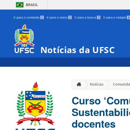
BRASIL
Ir para o conteúdo
1
Ir para o menu
2
Ir para a busca
3
Ir para o rodapé
4
Notícias da UFSC
Notícias
Comunida
Curso ‘Com
Sustentabil
docentes