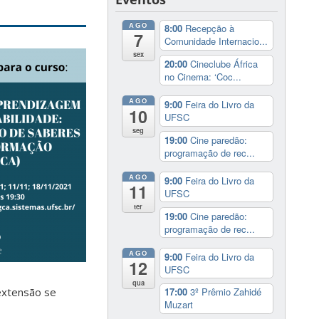
AGO
8:00
Recepção à
7
Comunidade Internacio...
sex
20:00
Cineclube África
no Cinema: ‘Coc...
AGO
9:00
Feira do Livro da
10
UFSC
seg
19:00
Cine paredão:
programação de rec...
AGO
9:00
Feira do Livro da
11
UFSC
ter
19:00
Cine paredão:
programação de rec...
AGO
9:00
Feira do Livro da
12
UFSC
qua
-extensão se
17:00
3º Prêmio Zahidé
Muzart