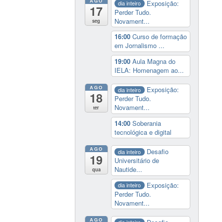
AGO
Exposição:
dia inteiro
17
Perder Tudo.
Novament...
seg
16:00
Curso de formação
em Jornalismo ...
19:00
Aula Magna do
IELA: Homenagem ao...
AGO
Exposição:
dia inteiro
18
Perder Tudo.
Novament...
ter
14:00
Soberania
tecnológica e digital
AGO
Desafio
dia inteiro
19
Universitário de
Nautide...
qua
Exposição:
dia inteiro
Perder Tudo.
Novament...
AGO