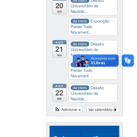
Desafio
dia inteiro
20
Universitário de
Nautide...
qui
Exposição:
dia inteiro
Perder Tudo.
Novament...
AGO
Desafio
dia inteiro
21
Universitário de
Nautide...
sex
Exposição:
dia inteiro
Perder Tudo.
Novament...
AGO
Desafio
dia inteiro
22
Universitário de
Nautide...
sáb
Adicionar
Ver calendário