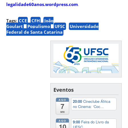
legalidade60anos.wordpress.com
.
Tags:
CCE
CFH
João
Goulart
Populismo
UFSC
Universidade
Federal de Santa Catarina
Eventos
AGO
20:00
Cineclube África
7
no Cinema: ‘Coc...
sex
AGO
9:00
Feira do Livro da
10
UFSC