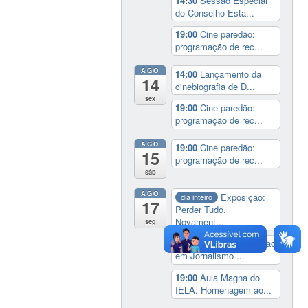
14:30
Sessão Especial
do Conselho Esta...
19:00
Cine paredão:
programação de rec...
AGO
14:00
Lançamento da
14
cinebiografia de D...
sex
19:00
Cine paredão:
programação de rec...
AGO
19:00
Cine paredão:
15
programação de rec...
sáb
AGO
Exposição:
dia inteiro
17
Perder Tudo.
Novament...
seg
16:00
Curso de formação
em Jornalismo ...
19:00
Aula Magna do
IELA: Homenagem ao...