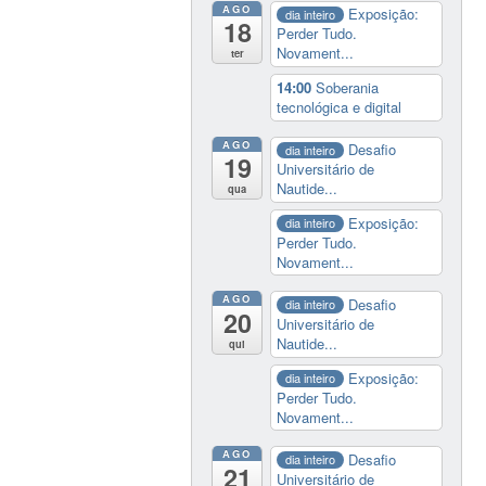
AGO
Exposição:
dia inteiro
18
Perder Tudo.
Novament...
ter
14:00
Soberania
tecnológica e digital
AGO
Desafio
dia inteiro
19
Universitário de
Nautide...
qua
Exposição:
dia inteiro
Perder Tudo.
Novament...
AGO
Desafio
dia inteiro
20
Universitário de
Nautide...
qui
Exposição:
dia inteiro
Perder Tudo.
Novament...
AGO
Desafio
dia inteiro
21
Universitário de