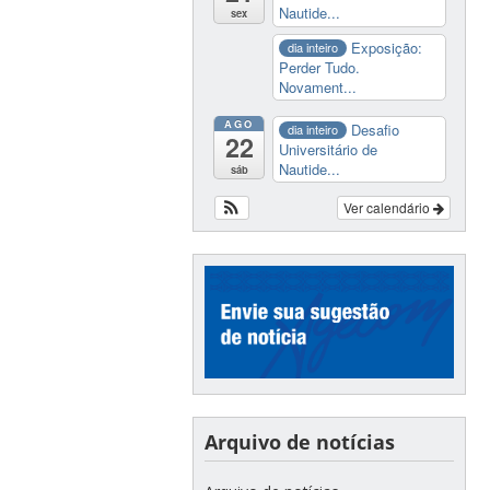
Nautide...
sex
Exposição:
dia inteiro
Perder Tudo.
Novament...
AGO
Desafio
dia inteiro
22
Universitário de
Nautide...
sáb
Ver calendário
Arquivo de notícias