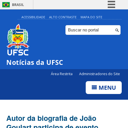
BRASIL
Simplifique!
ACESSIBILIDADE
ALTO CONTRASTE
MAPA DO SITE
Comunica BR
Participe
Acesso à informação
Legislação
Notícias da UFSC
Canais
Área Restrita
Administradores do Site
MENU
Autor da biografia de João
Goulart participa de evento