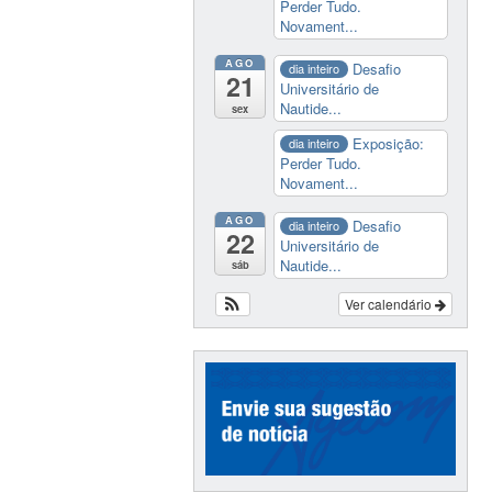
Perder Tudo.
Novament...
AGO
Desafio
dia inteiro
21
Universitário de
Nautide...
sex
Exposição:
dia inteiro
Perder Tudo.
Novament...
AGO
Desafio
dia inteiro
22
Universitário de
Nautide...
sáb
Ver calendário