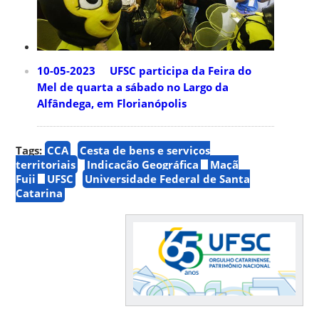
10-05-2023 UFSC participa da Feira do
Mel de quarta a sábado no Largo da
Alfândega, em Florianópolis
Tags:
CCA
Cesta de bens e serviços
territoriais
Indicação Geográfica
Maçã
Fuji
UFSC
Universidade Federal de Santa
Catarina