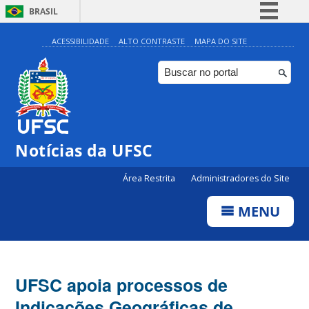
BRASIL
Simplifique!
ACESSIBILIDADE
ALTO CONTRASTE
MAPA DO SITE
Comunica BR
Participe
Acesso à informação
Legislação
Notícias da UFSC
Canais
Área Restrita
Administradores do Site
MENU
UFSC apoia processos de
Indicações Geográficas de