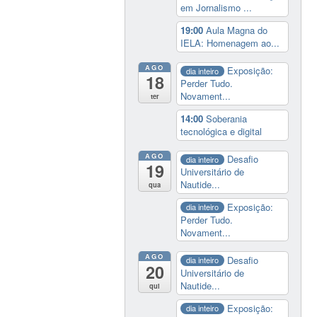
em Jornalismo ...
19:00
Aula Magna do
IELA: Homenagem ao...
AGO
Exposição:
dia inteiro
18
Perder Tudo.
Novament...
ter
14:00
Soberania
tecnológica e digital
AGO
Desafio
dia inteiro
19
Universitário de
Nautide...
qua
Exposição:
dia inteiro
Perder Tudo.
Novament...
AGO
Desafio
dia inteiro
20
Universitário de
Nautide...
qui
Exposição:
dia inteiro