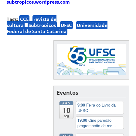
subtropicos.wordpress.com
Tags:
CCE
revista de
cultura
Subtrópicos
UFSC
Universidade
Federal de Santa Catarina
Eventos
AGO
9:00
Feira do Livro da
10
UFSC
seg
19:00
Cine paredão:
programação de rec...
AGO