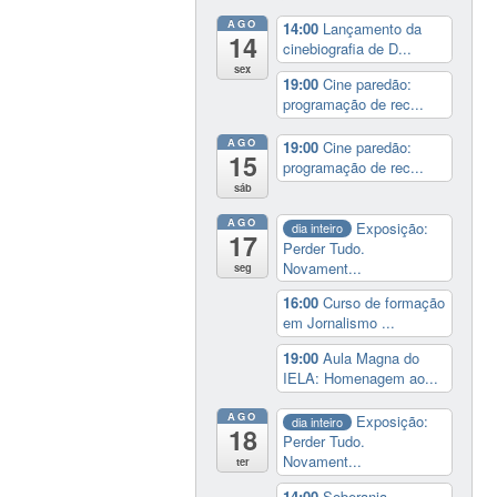
AGO
14:00
Lançamento da
14
cinebiografia de D...
sex
19:00
Cine paredão:
programação de rec...
AGO
19:00
Cine paredão:
15
programação de rec...
sáb
AGO
Exposição:
dia inteiro
17
Perder Tudo.
Novament...
seg
16:00
Curso de formação
em Jornalismo ...
19:00
Aula Magna do
IELA: Homenagem ao...
AGO
Exposição:
dia inteiro
18
Perder Tudo.
Novament...
ter
14:00
Soberania