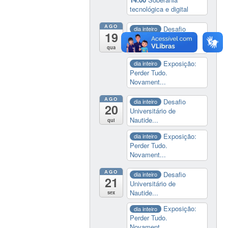
tecnológica e digital
AGO
Desafio
dia inteiro
19
Universitário de
Nautide...
qua
Exposição:
dia inteiro
Perder Tudo.
Novament...
AGO
Desafio
dia inteiro
20
Universitário de
Nautide...
qui
Exposição:
dia inteiro
Perder Tudo.
Novament...
AGO
Desafio
dia inteiro
21
Universitário de
Nautide...
sex
Exposição:
dia inteiro
Perder Tudo.
Novament...