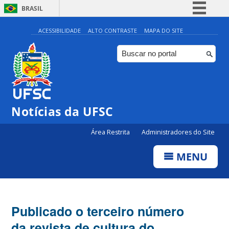
BRASIL
Simplifique!
ACESSIBILIDADE
ALTO CONTRASTE
MAPA DO SITE
Comunica BR
Participe
Acesso à informação
Legislação
Notícias da UFSC
Canais
Área Restrita
Administradores do Site
MENU
Publicado o terceiro número
da revista de cultura do