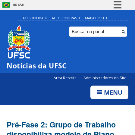
BRASIL
Simplifique!
ACESSIBILIDADE
ALTO CONTRASTE
MAPA DO SITE
Comunica BR
Participe
Acesso à informação
Legislação
Notícias da UFSC
Canais
Área Restrita
Administradores do Site
MENU
Pré-Fase 2: Grupo de Trabalho
disponibiliza modelo de Plano