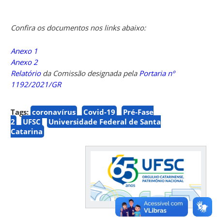
Confira os documentos nos links abaixo:
Anexo 1
Anexo 2
Relatório
da Comissão designada pela
Portaria nº
1192/2021/GR
Tags:
coronavírus
Covid-19
Pré-Fase
2
UFSC
Universidade Federal de Santa
Catarina