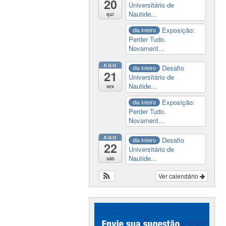
20
Universitário de
Nautide...
qui
Exposição:
dia inteiro
Perder Tudo.
Novament...
AGO
Desafio
dia inteiro
21
Universitário de
Nautide...
sex
Exposição:
dia inteiro
Perder Tudo.
Novament...
AGO
Desafio
dia inteiro
22
Universitário de
Nautide...
sáb
Ver calendário