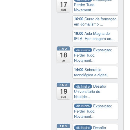
17
Perder Tudo.
Novament...
seg
16:00
Curso de formação
em Jornalismo ...
19:00
Aula Magna do
IELA: Homenagem ao...
AGO
Exposição:
dia inteiro
18
Perder Tudo.
Novament...
ter
14:00
Soberania
tecnológica e digital
AGO
Desafio
dia inteiro
19
Universitário de
Nautide...
qua
Exposição:
dia inteiro
Perder Tudo.
Novament...
AGO
Desafio
dia inteiro