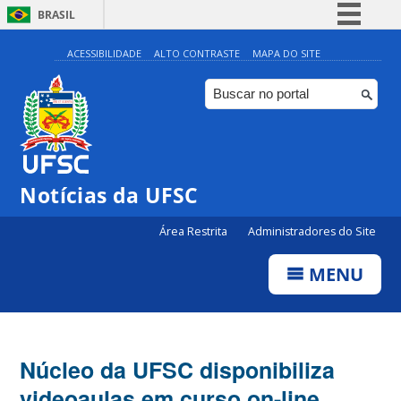
BRASIL
Simplifique!
ACESSIBILIDADE
ALTO CONTRASTE
MAPA DO SITE
Comunica BR
Participe
Acesso à informação
Legislação
Notícias da UFSC
Canais
Área Restrita
Administradores do Site
MENU
Núcleo da UFSC disponibiliza
videoaulas em curso on-line