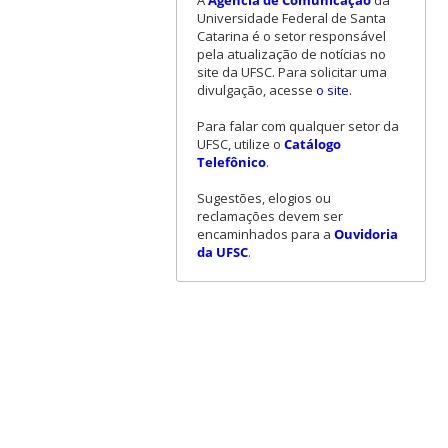
A
Agência de Comunicação
da
Universidade Federal de Santa
Catarina é o setor responsável
pela atualização de notícias no
site da UFSC. Para solicitar uma
divulgação, acesse
o site
.
Para falar com qualquer setor da
UFSC, utilize o
Catálogo
Telefônico
.
Sugestões, elogios ou
reclamações devem ser
encaminhados para a
Ouvidoria
da UFSC
.