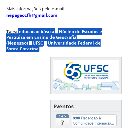
Mais informações pelo e-mail
nepegeocfh@gmail.com
.
Tags:
educação básica
Núcleo de Estudos e
Pesquisa em Ensino de Geografia
(Nepegeo)
UFSC
Universidade Federal de
Santa Catarina
Eventos
AGO
8:00
Recepção à
7
Comunidade Internacio...