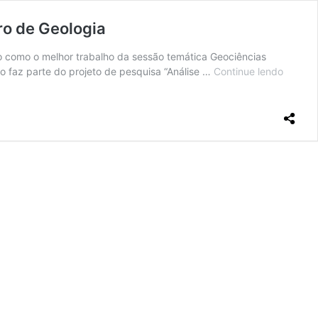
ro de Geologia
do como o melhor trabalho da sessão temática Geociências
o faz parte do projeto de pesquisa “Análise …
Continue lendo
Trabal
da
UFSC
em
parceri
com
a
Udesc
é
premia
no
50°Con
Brasilei
de
Geolog