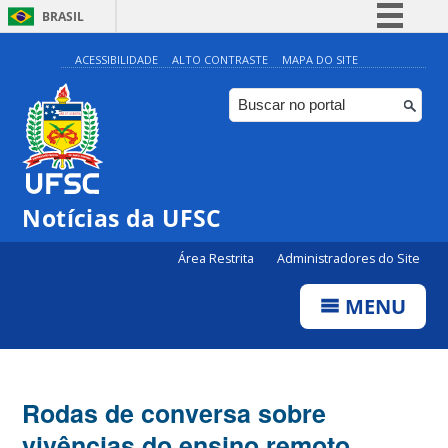
BRASIL
Simplifique!
ACESSIBILIDADE
ALTO CONTRASTE
MAPA DO SITE
Comunica BR
Participe
Acesso à informação
Legislação
Notícias da UFSC
Canais
Área Restrita
Administradores do Site
MENU
Rodas de conversa sobre
vivências do ensino remoto