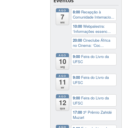
Eventos
AGO
8:00
Recepção à
7
Comunidade Internacio...
sex
10:00
Webpalestra:
‘Informações essenc...
20:00
Cineclube África
no Cinema: ‘Coc...
AGO
9:00
Feira do Livro da
10
UFSC
seg
AGO
9:00
Feira do Livro da
11
UFSC
ter
AGO
9:00
Feira do Livro da
12
UFSC
qua
17:00
3º Prêmio Zahidé
Muzart
AGO