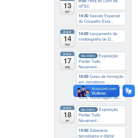
9:00
Feira do Livro da
13
UFSC
qui
14:30
Sessão Especial
do Conselho Esta...
AGO
14:00
Lançamento da
14
cinebiografia de D...
sex
AGO
Exposição:
dia inteiro
17
Perder Tudo.
Novament...
seg
16:00
Curso de formação
em Jornalismo ...
19:00
Aula Magna do
IELA: Homenagem ao...
AGO
Exposição:
dia inteiro
18
Perder Tudo.
Novament...
ter
14:00
Soberania
tecnológica e digital