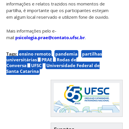
informações e relatos trazidos nos momentos de
partilha, é importante que os participantes estejam
em algum local reservado e utilizem fone de ouvido.
Mais informações pelo e-
mail
psicologia.prae@contato.ufsc.br
.
Tags:
ensino remoto
pandemia
partilhas
universitárias
PRAE
Rodas de
Conversa
UFSC
Universidade Federal de
Santa Catarina