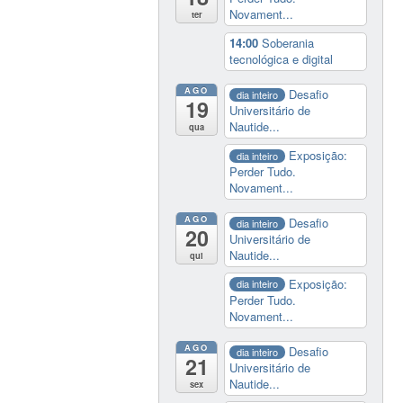
Novament...
ter
14:00
Soberania
tecnológica e digital
AGO
Desafio
dia inteiro
19
Universitário de
Nautide...
qua
Exposição:
dia inteiro
Perder Tudo.
Novament...
AGO
Desafio
dia inteiro
20
Universitário de
Nautide...
qui
Exposição:
dia inteiro
Perder Tudo.
Novament...
AGO
Desafio
dia inteiro
21
Universitário de
Nautide...
sex