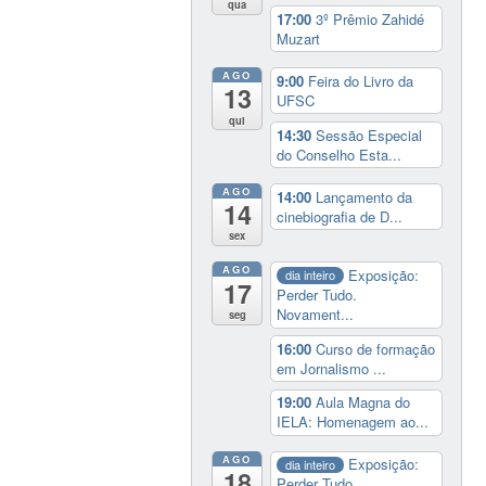
qua
17:00
3º Prêmio Zahidé
Muzart
AGO
9:00
Feira do Livro da
13
UFSC
qui
14:30
Sessão Especial
do Conselho Esta...
AGO
14:00
Lançamento da
14
cinebiografia de D...
sex
AGO
Exposição:
dia inteiro
17
Perder Tudo.
Novament...
seg
16:00
Curso de formação
em Jornalismo ...
19:00
Aula Magna do
IELA: Homenagem ao...
AGO
Exposição:
dia inteiro
18
Perder Tudo.