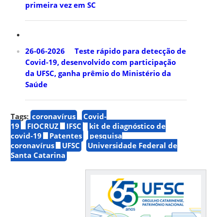
primeira vez em SC
26-06-2026 Teste rápido para detecção de
Covid-19, desenvolvido com participação
da UFSC, ganha prêmio do Ministério da
Saúde
Tags:
coronavírus
Covid-
19
FIOCRUZ
IFSC
kit de diagnóstico de
covid-19
Patentes
pesquisa
coronavírus
UFSC
Universidade Federal de
Santa Catarina