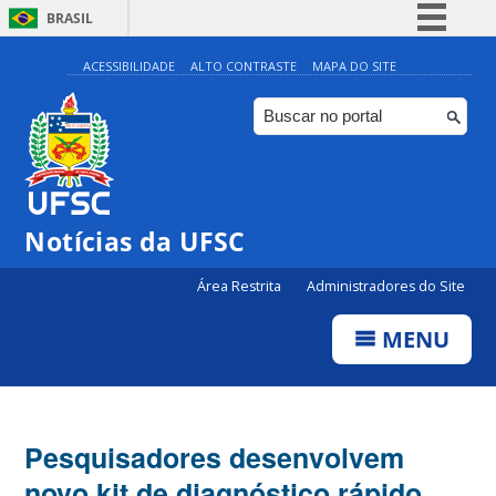
BRASIL
Simplifique!
ACESSIBILIDADE
ALTO CONTRASTE
MAPA DO SITE
Comunica BR
Participe
Acesso à informação
Legislação
Notícias da UFSC
Canais
Área Restrita
Administradores do Site
MENU
Pesquisadores desenvolvem
novo kit de diagnóstico rápido