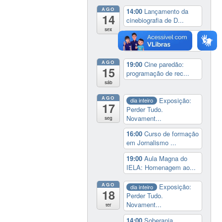
AGO
14:00
Lançamento da
14
cinebiografia de D...
sex
19:00
Cine paredão:
programação de rec...
AGO
19:00
Cine paredão:
15
programação de rec...
sáb
AGO
Exposição:
dia inteiro
17
Perder Tudo.
Novament...
seg
16:00
Curso de formação
em Jornalismo ...
19:00
Aula Magna do
IELA: Homenagem ao...
AGO
Exposição:
dia inteiro
18
Perder Tudo.
Novament...
ter
14:00
Soberania