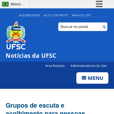
BRASIL
Simplifique!
ACESSIBILIDADE
ALTO CONTRASTE
MAPA DO SITE
Comunica BR
Participe
Acesso à informação
Legislação
Notícias da UFSC
Canais
Área Restrita
Administradores do Site
MENU
Grupos de escuta e
acolhimento para pessoas