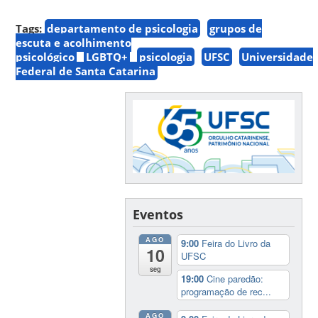
Tags:
departamento de psicologia
grupos de
escuta e acolhimento
psicológico
LGBTQ+
psicologia
UFSC
Universidade
Federal de Santa Catarina
Eventos
AGO
9:00
Feira do Livro da
10
UFSC
seg
19:00
Cine paredão:
programação de rec...
AGO