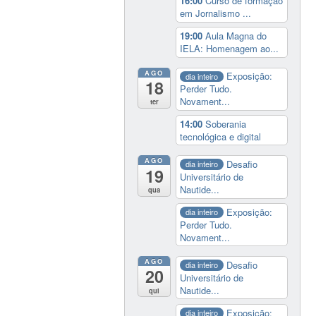
16:00
Curso de formação
em Jornalismo ...
19:00
Aula Magna do
IELA: Homenagem ao...
AGO
Exposição:
dia inteiro
18
Perder Tudo.
Novament...
ter
14:00
Soberania
tecnológica e digital
AGO
Desafio
dia inteiro
19
Universitário de
Nautide...
qua
Exposição:
dia inteiro
Perder Tudo.
Novament...
AGO
Desafio
dia inteiro
20
Universitário de
Nautide...
qui
Exposição:
dia inteiro