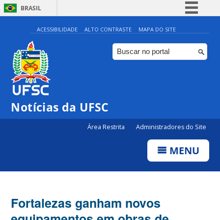
BRASIL
Simplifique!
ACESSIBILIDADE
ALTO CONTRASTE
MAPA DO SITE
Comunica BR
Participe
Acesso à informação
Legislação
Notícias da UFSC
Canais
Área Restrita
Administradores do Site
MENU
Fortalezas ganham novos
equipamentos em obras de