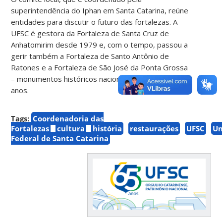
superintendência do Iphan em Santa Catarina, reúne
entidades para discutir o futuro das fortalezas. A
UFSC é gestora da Fortaleza de Santa Cruz de
Anhatomirim desde 1979 e, com o tempo, passou a
gerir também a Fortaleza de Santo Antônio de
Ratones e a Fortaleza de São José da Ponta Grossa
– monumentos históricos nacionais com quase 300
anos.
Tags:
Coordenadoria das
Fortalezas
cultura
história
restaurações
UFSC
Un
Federal de Santa Catarina