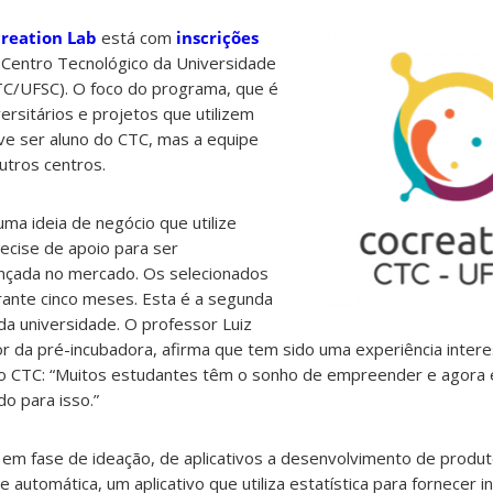
reation Lab
está com
inscrições
Centro Tecnológico da Universidade
CTC/UFSC). O foco do programa, que é
ersitários e projetos que utilizem
ve ser aluno do CTC, mas a equipe
utros centros.
uma ideia de negócio que utilize
recise de apoio para ser
ançada no mercado. Os selecionados
rante cinco meses. Esta é a segunda
da universidade. O professor Luiz
r da pré-incubadora, afirma que tem sido uma experiência inter
do CTC: “Muitos estudantes têm o sonho de empreender e agora
o para isso.”
 em fase de ideação, de aplicativos a desenvolvimento de produt
 automática, um aplicativo que utiliza estatística para fornecer