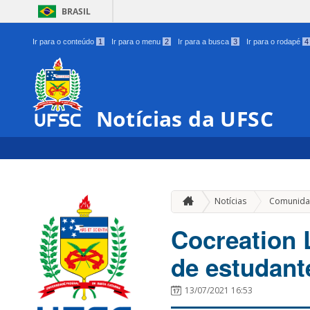
BRASIL
Ir para o conteúdo
1
Ir para o menu
2
Ir para a busca
3
Ir para o rodapé
4
Notícias da UFSC
Notícias
Comunida
Cocreation 
de estudant
13/07/2021 16:53