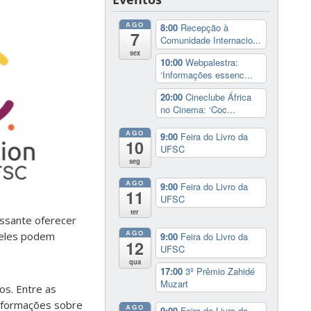
AGO
8:00
Recepção à
7
Comunidade Internacio...
sex
10:00
Webpalestra:
‘Informações essenc...
20:00
Cineclube África
no Cinema: ‘Coc...
AGO
9:00
Feira do Livro da
10
UFSC
seg
AGO
9:00
Feira do Livro da
11
UFSC
ter
essante oferecer
AGO
 eles podem
9:00
Feira do Livro da
12
UFSC
qua
17:00
3º Prêmio Zahidé
Muzart
os. Entre as
 informações sobre
AGO
9:00
Feira do Livro da