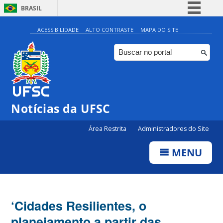
BRASIL
Simplifique!
ACESSIBILIDADE
ALTO CONTRASTE
MAPA DO SITE
Comunica BR
Participe
Acesso à informação
Legislação
Notícias da UFSC
Canais
Área Restrita
Administradores do Site
MENU
‘Cidades Resilientes, o
planejamento a partir das