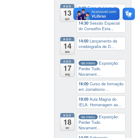
AGO
9:00
Feira do Livro da
13
UFSC
qui
14:30
Sessão Especial
do Conselho Esta...
AGO
14:00
Lançamento da
14
cinebiografia de D...
sex
AGO
Exposição:
dia inteiro
17
Perder Tudo.
Novament...
seg
16:00
Curso de formação
em Jornalismo ...
19:00
Aula Magna do
IELA: Homenagem ao...
AGO
Exposição:
dia inteiro
18
Perder Tudo.
Novament...
ter
14:00
Soberania