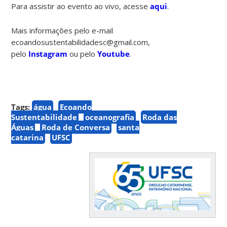
Para assistir ao evento ao vivo, acesse
aqui
.
Mais informações pelo e-mail
ecoandosustentabilidadesc@gmail.com,
pelo
Instagram
ou pelo
Youtube
.
Tags:
água
Ecoando
Sustentabilidade
oceanografia
Roda das
Águas
Roda de Conversa
santa
catarina
UFSC