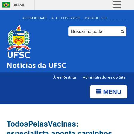
BRASIL
Simplifique!
ACESSIBILIDADE
ALTO CONTRASTE
MAPA DO SITE
Comunica BR
Participe
Acesso à informação
Legislação
Notícias da UFSC
Canais
Área Restrita
Administradores do Site
MENU
TodosPelasVacinas:
especialista aponta caminhos