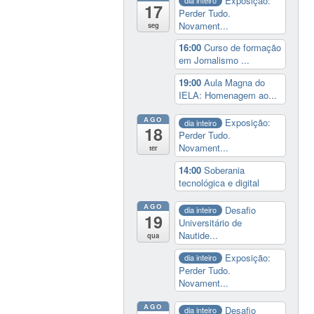
Exposição:
17
Perder Tudo.
Novament...
seg
16:00
Curso de formação
em Jornalismo ...
19:00
Aula Magna do
IELA: Homenagem ao...
AGO
Exposição:
dia inteiro
18
Perder Tudo.
Novament...
ter
14:00
Soberania
tecnológica e digital
AGO
Desafio
dia inteiro
19
Universitário de
Nautide...
qua
Exposição:
dia inteiro
Perder Tudo.
Novament...
AGO
Desafio
dia inteiro