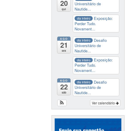
20
Universitário de
Nautide...
qui
Exposição:
dia inteiro
Perder Tudo.
Novament...
AGO
Desafio
dia inteiro
21
Universitário de
Nautide...
sex
Exposição:
dia inteiro
Perder Tudo.
Novament...
AGO
Desafio
dia inteiro
22
Universitário de
Nautide...
sáb
Ver calendário