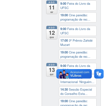
AGO
9:00
Feira do Livro da
11
UFSC
ter
19:00
Cine paredão:
programação de rec...
AGO
9:00
Feira do Livro da
12
UFSC
qua
17:00
3º Prêmio Zahidé
Muzart
19:00
Cine paredão:
programação de rec...
AGO
9:00
Feira do Livro da
13
UFSC
qui
14:00
Seminário
Internacional ‘Ninguém...
14:30
Sessão Especial
do Conselho Esta...
19:00
Cine paredão:
programação de rec...