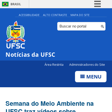
BRASIL
Simplifique!
ACESSIBILIDADE
ALTO CONTRASTE
MAPA DO SITE
Comunica BR
Participe
Acesso à informação
Legislação
Notícias da UFSC
Canais
Área Restrita
Administradores do Site
MENU
Semana do Meio Ambiente na
UFSC traz vídeos sobre