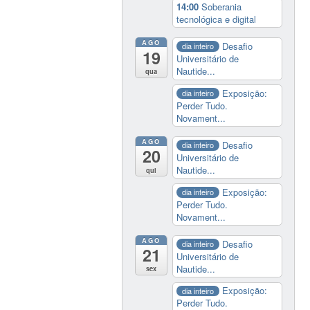
14:00
Soberania
tecnológica e digital
AGO
Desafio
dia inteiro
19
Universitário de
Nautide...
qua
Exposição:
dia inteiro
Perder Tudo.
Novament...
AGO
Desafio
dia inteiro
20
Universitário de
Nautide...
qui
Exposição:
dia inteiro
Perder Tudo.
Novament...
AGO
Desafio
dia inteiro
21
Universitário de
Nautide...
sex
Exposição:
dia inteiro
Perder Tudo.