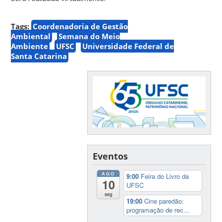
Tags:
Coordenadoria de Gestão
Ambiental
Semana do Meio
Ambiente
UFSC
Universidade Federal de
Santa Catarina
Eventos
AGO
9:00
Feira do Livro da
10
UFSC
seg
19:00
Cine paredão:
programação de rec...