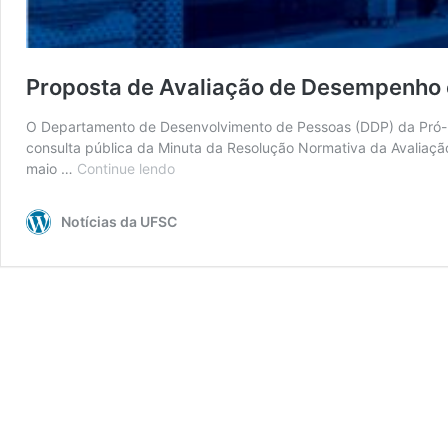
Proposta de Avaliação de Desempenho e
O Departamento de Desenvolvimento de Pessoas (DDP) da Pró-Re
consulta pública da Minuta da Resolução Normativa da Avaliaçã
maio …
Continue lendo
Proposta
de
Avaliação
Notícias da UFSC
de
Desempenho
e
Estágio
Probatório
na
UFSC
terá
comissão
paritária