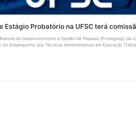
 Estágio Probatório na UFSC terá comissão
itoria de Desenvolvimento e Gestão de Pessoas (Prodegesp) da Un
o de Desempenho dos Técnicos Administrativos em Educação (TAEs) e