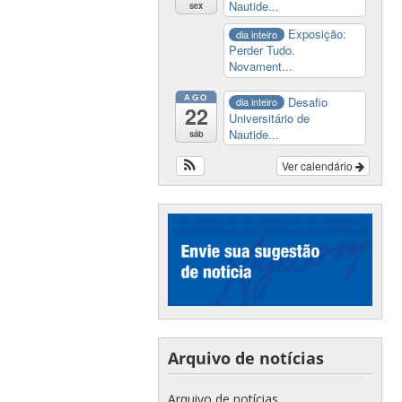
Nautide...
sex
Exposição:
dia inteiro
Perder Tudo.
Novament...
AGO
Desafio
dia inteiro
22
Universitário de
Nautide...
sáb
Ver calendário
Arquivo de notícias
Arquivo de notícias