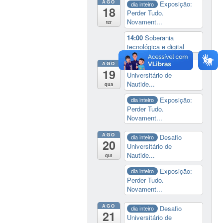
AGO
Exposição:
dia inteiro
18
Perder Tudo.
Novament...
ter
14:00
Soberania
tecnológica e digital
AGO
Desafio
dia inteiro
19
Universitário de
Nautide...
qua
Exposição:
dia inteiro
Perder Tudo.
Novament...
AGO
Desafio
dia inteiro
20
Universitário de
Nautide...
qui
Exposição:
dia inteiro
Perder Tudo.
Novament...
AGO
Desafio
dia inteiro
21
Universitário de