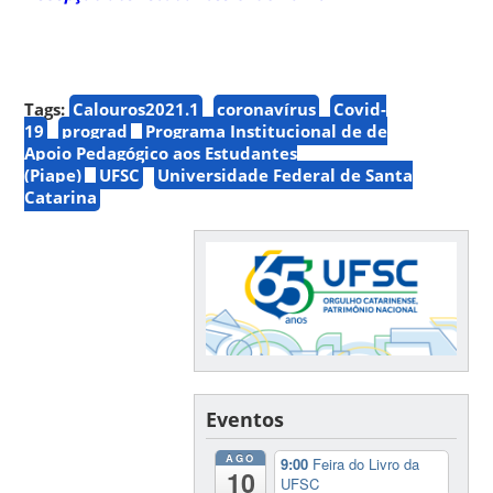
Tags:
Calouros2021.1
coronavírus
Covid-
19
prograd
Programa Institucional de de
Apoio Pedagógico aos Estudantes
(Piape)
UFSC
Universidade Federal de Santa
Catarina
Eventos
AGO
9:00
Feira do Livro da
10
UFSC