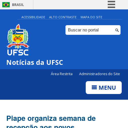
BRASIL
Simplifique!
ACESSIBILIDADE
ALTO CONTRASTE
MAPA DO SITE
Comunica BR
Participe
Acesso à informação
Legislação
Notícias da UFSC
Canais
Área Restrita
Administradores do Site
MENU
Piape organiza semana de
recepção aos novos