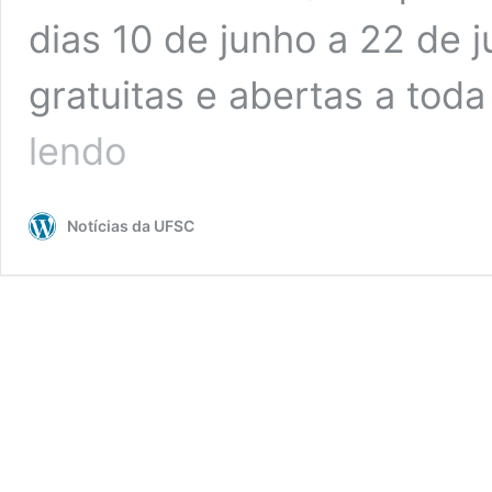
dias 10 de junho a 22 de j
gratuitas e abertas a to
MArquE
lendo
promove
curso
de
Notícias da UFSC
extensão
em
francês
sobre
patrimônio
arqueológico
do
sul
do
Brasil