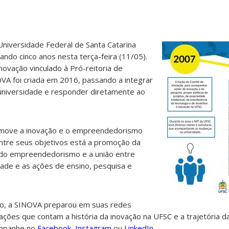
Universidade Federal de Santa Catarina
ndo cinco anos nesta terça-feira (11/05).
ovação vinculado à Pró-reitoria de
A foi criada em 2016, passando a integrar
 universidade e responder diretamente ao
romove a inovação e o empreendedorismo
entre seus objetivos está a promoção da
a do empreendedorismo e a união entre
ade e as ações de ensino, pesquisa e
io, a SINOVA preparou em suas redes
ações que contam a história da inovação na UFSC e a trajetória d
ompanhe no
Facebook
,
Instagram
ou
LinkedIn
.