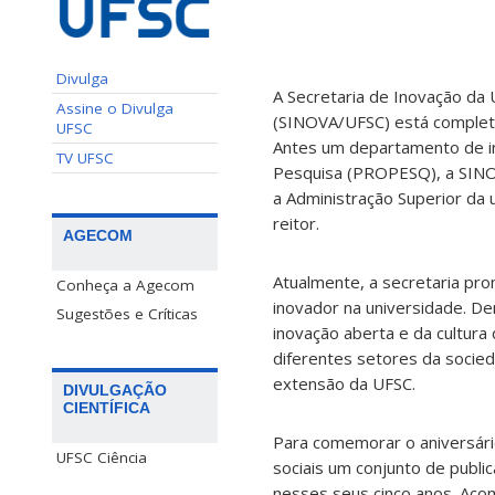
Divulga
A Secretaria de Inovação da 
Assine o Divulga
(SINOVA/UFSC) está completa
UFSC
Antes um departamento de in
TV UFSC
Pesquisa (PROPESQ), a SINOV
a Administração Superior da
reitor.
AGECOM
Atualmente, a secretaria p
Conheça a Agecom
inovador na universidade. D
Sugestões e Críticas
inovação aberta e da cultur
diferentes setores da socied
extensão da UFSC.
DIVULGAÇÃO
CIENTÍFICA
Para comemorar o aniversár
UFSC Ciência
sociais um conjunto de public
nesses seus cinco anos. Ac