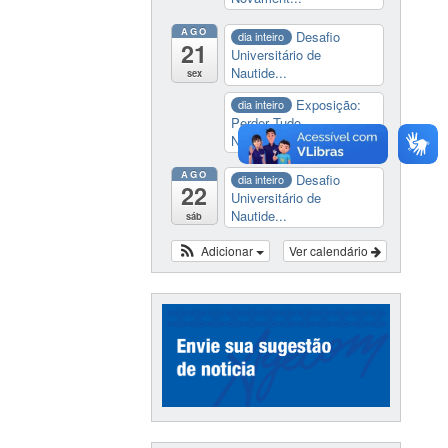
AGO
Desafio
dia inteiro
21
Universitário de
Nautide...
sex
Exposição:
dia inteiro
Perder Tudo.
Novament...
AGO
Desafio
dia inteiro
22
Universitário de
Nautide...
sáb
Adicionar
Ver calendário