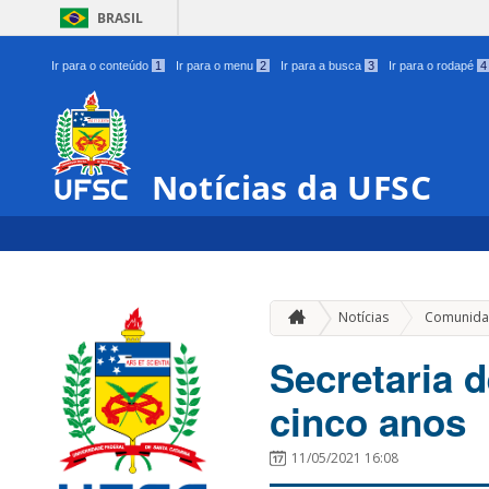
BRASIL
Ir para o conteúdo
1
Ir para o menu
2
Ir para a busca
3
Ir para o rodapé
4
Notícias da UFSC
Notícias
Comunida
Secretaria 
cinco anos
11/05/2021 16:08