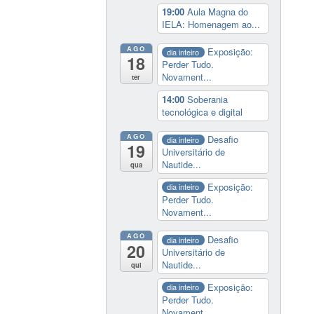
19:00
Aula Magna do
IELA: Homenagem ao...
AGO
Exposição:
dia inteiro
18
Perder Tudo.
Novament...
ter
14:00
Soberania
tecnológica e digital
AGO
Desafio
dia inteiro
19
Universitário de
Nautide...
qua
Exposição:
dia inteiro
Perder Tudo.
Novament...
AGO
Desafio
dia inteiro
20
Universitário de
Nautide...
qui
Exposição:
dia inteiro
Perder Tudo.
Novament...