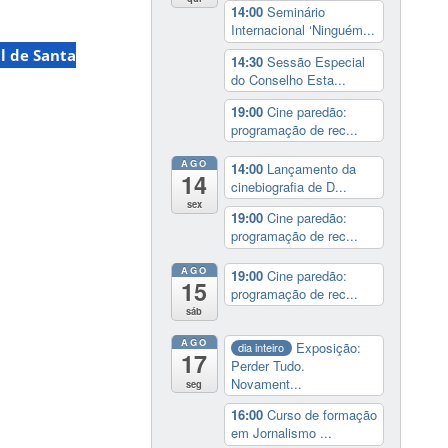
14:00
Seminário
Internacional ‘Ninguém...
l de Santa
14:30
Sessão Especial
do Conselho Esta...
19:00
Cine paredão:
programação de rec...
AGO
14:00
Lançamento da
14
cinebiografia de D...
sex
19:00
Cine paredão:
programação de rec...
AGO
19:00
Cine paredão:
15
programação de rec...
sáb
AGO
Exposição:
dia inteiro
17
Perder Tudo.
Novament...
seg
16:00
Curso de formação
em Jornalismo ...