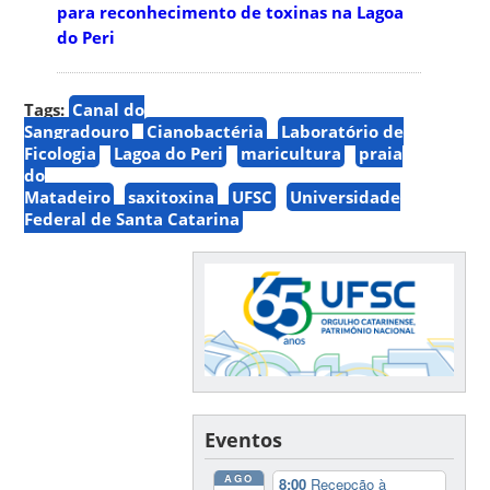
para reconhecimento de toxinas na Lagoa
do Peri
Tags:
Canal do
Sangradouro
Cianobactéria
Laboratório de
Ficologia
Lagoa do Peri
maricultura
praia
do
Matadeiro
saxitoxina
UFSC
Universidade
Federal de Santa Catarina
Eventos
AGO
8:00
Recepção à