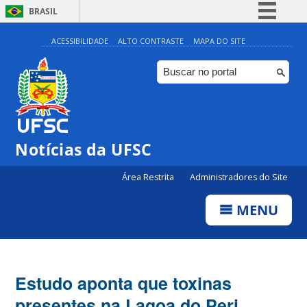
BRASIL
Simplifique!
ACESSIBILIDADE
ALTO CONTRASTE
MAPA DO SITE
Comunica BR
Participe
Acesso à informação
Legislação
Notícias da UFSC
Canais
Área Restrita
Administradores do Site
MENU
Estudo aponta que toxinas
presentes na Lagoa do Peri