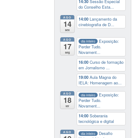
14:30
Sessão Especial
do Conselho Esta...
AGO
14:00
Lançamento da
14
cinebiografia de D...
sex
AGO
Exposição:
dia inteiro
17
Perder Tudo.
Novament...
seg
16:00
Curso de formação
em Jornalismo ...
19:00
Aula Magna do
IELA: Homenagem ao...
AGO
Exposição:
dia inteiro
18
Perder Tudo.
Novament...
ter
14:00
Soberania
tecnológica e digital
AGO
Desafio
dia inteiro