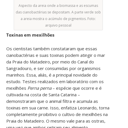
Aspecto da areia onde a biomassa e as escumas
das cianobactérias se depositam. A parte verde sob
a areia mostra o acúmulo de pigmentos. Foto:
arquivo pessoal
Toxinas em mexilhões
Os cientistas também constataram que essas
cianobactérias e suas toxinas podem atingir o mar
da Praia do Matadeiro, por meio do Canal do
Sangradouro, e ser consumidas por organismos
marinhos. Essa, aliás, é a principal novidade do
estudo. Testes realizados em laboratório com os
mexilhões
Perna perna
– espécie que ocorre e é
cultivada na costa de Santa Catarina –
demonstraram que o animal filtra e acumula as
toxinas em sua carne. Isso, enfatiza Leonardo, torna
completamente proibitivo o cultivo de mexilhões na
Praia do Matadeiro. O mesmo vale para as ostras,
uma vez que ambos retiram seu alimento