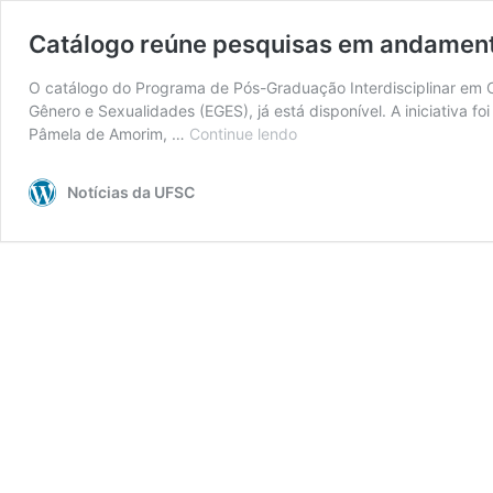
Catálogo reúne pesquisas em andament
O catálogo do Programa de Pós-Graduação Interdisciplinar em 
Gênero e Sexualidades (EGES), já está disponível. A iniciativa 
Pâmela de Amorim, …
Continue lendo
Catálogo
reúne
pesquisas
Notícias da UFSC
em
andamento
sobre
Estudos
de
Gênero
e
Sexualidades