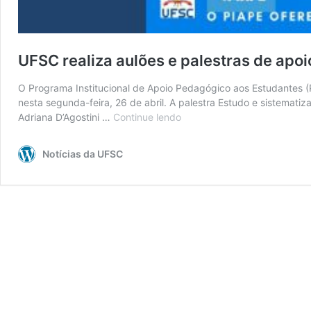
UFSC realiza aulões e palestras de apo
O Programa Institucional de Apoio Pedagógico aos Estudantes (
nesta segunda-feira, 26 de abril. A palestra Estudo e sistemati
Adriana D’Agostini …
Continue lendo
UFSC
realiza
aulões
Notícias da UFSC
e
palestras
de
apoio
pedagógico
a
estudantes