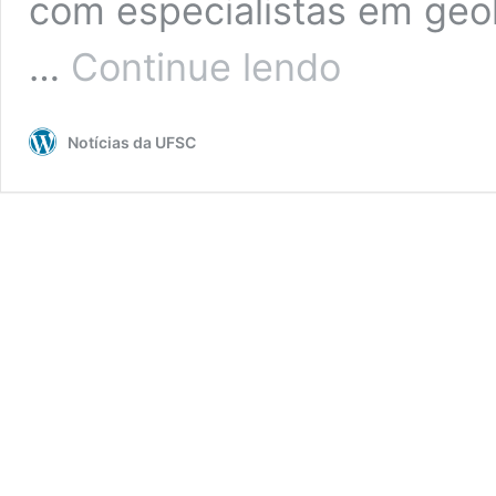
com especialistas em geol
UFSC
…
Continue lendo
na
mídia:
professor
Notícias da UFSC
do
Departamento
de
Geologia
fala
sobre
crença
de
vulcão
na
Ilha
de
SC