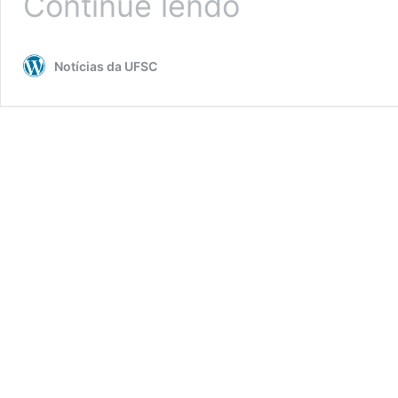
Continue lendo
a
Avaliação
Anual
Notícias da UFSC
do
PDI
2020-
2024