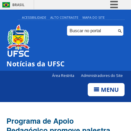
BRASIL
Simplifique!
ACESSIBILIDADE
ALTO CONTRASTE
MAPA DO SITE
Comunica BR
Participe
Acesso à informação
Legislação
Notícias da UFSC
Canais
Área Restrita
Administradores do Site
MENU
Programa de Apoio
Pedagógico promove palestra