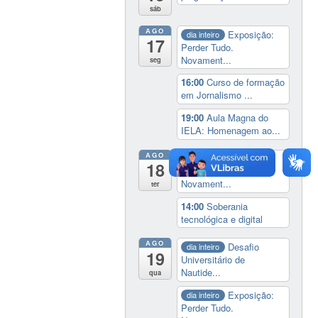
sáb
AGO
Exposição:
dia inteiro
17
Perder Tudo.
Novament...
seg
16:00
Curso de formação
em Jornalismo ...
19:00
Aula Magna do
IELA: Homenagem ao...
AGO
Exposição:
dia inteiro
18
Perder Tudo.
Novament...
ter
14:00
Soberania
tecnológica e digital
AGO
Desafio
dia inteiro
19
Universitário de
Nautide...
qua
Exposição:
dia inteiro
Perder Tudo.