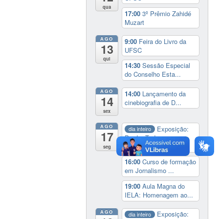
qua
17:00
3º Prêmio Zahidé
Muzart
AGO
9:00
Feira do Livro da
13
UFSC
qui
14:30
Sessão Especial
do Conselho Esta...
AGO
14:00
Lançamento da
14
cinebiografia de D...
sex
AGO
Exposição:
dia inteiro
17
Perder Tudo.
Novament...
seg
16:00
Curso de formação
em Jornalismo ...
19:00
Aula Magna do
IELA: Homenagem ao...
AGO
Exposição:
dia inteiro