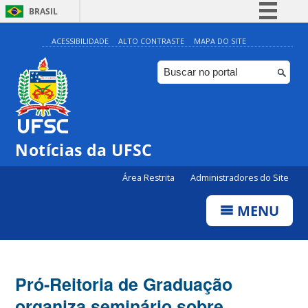
BRASIL
Simplifique!
ACESSIBILIDADE
ALTO CONTRASTE
MAPA DO SITE
Comunica BR
Participe
Acesso à informação
Legislação
Notícias da UFSC
Canais
Área Restrita
Administradores do Site
MENU
Pró-Reitoria de Graduação
organiza seminário sobre