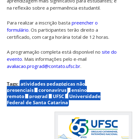
aprendizagem mais significativo para estudantes; e
na reflexão sobre a permanência estudantil.
Para realizar a inscrição basta
preencher o
formulário
. Os participantes terão direito a
certificado, com carga horária total de 12 horas.
A programação completa está disponível no
site do
evento
. Mais informações pelo e-mail
avaliacao.prograd@contato.ufsc.br
.
Tags:
atividades pedagógicas não
presenciais
coronavírus
ensino
remoto
prograd
UFSC
Universidade
Federal de Santa Catarina