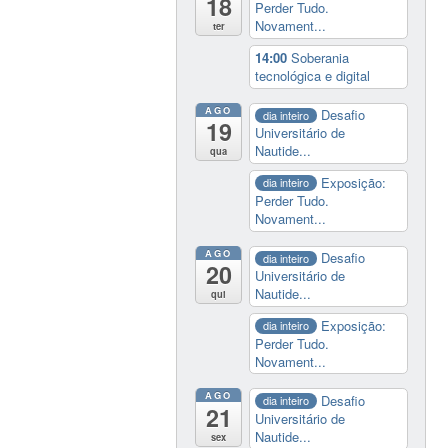
18
Perder Tudo.
Novament...
ter
14:00
Soberania
tecnológica e digital
AGO
Desafio
dia inteiro
19
Universitário de
Nautide...
qua
Exposição:
dia inteiro
Perder Tudo.
Novament...
AGO
Desafio
dia inteiro
20
Universitário de
Nautide...
qui
Exposição:
dia inteiro
Perder Tudo.
Novament...
AGO
Desafio
dia inteiro
21
Universitário de
Nautide...
sex