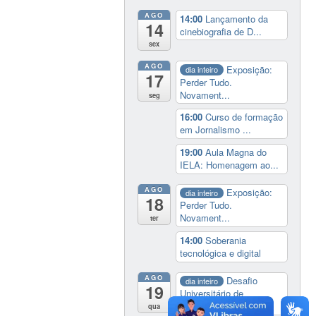
AGO
14:00
Lançamento da
14
cinebiografia de D...
sex
AGO
Exposição:
dia inteiro
17
Perder Tudo.
Novament...
seg
16:00
Curso de formação
em Jornalismo ...
19:00
Aula Magna do
IELA: Homenagem ao...
AGO
Exposição:
dia inteiro
18
Perder Tudo.
Novament...
ter
14:00
Soberania
tecnológica e digital
AGO
Desafio
dia inteiro
19
Universitário de
Nautide...
qua