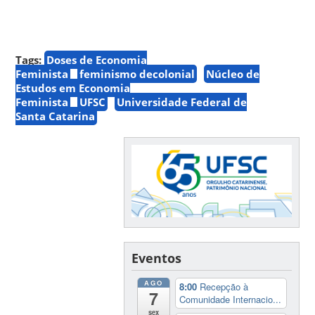
Tags:
Doses de Economia
Feminista
feminismo decolonial
Núcleo de
Estudos em Economia
Feminista
UFSC
Universidade Federal de
Santa Catarina
Eventos
AGO
8:00
Recepção à
7
Comunidade Internacio...
sex