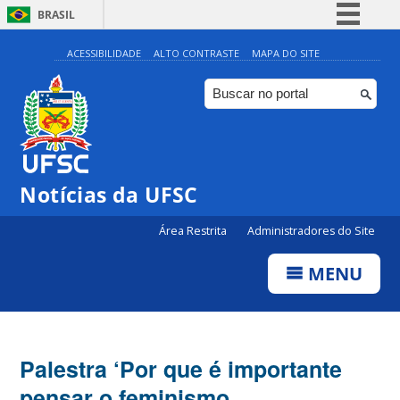
BRASIL
Simplifique!
ACESSIBILIDADE
ALTO CONTRASTE
MAPA DO SITE
Comunica BR
Participe
Acesso à informação
Legislação
Notícias da UFSC
Canais
Área Restrita
Administradores do Site
MENU
Palestra ‘Por que é importante
pensar o feminismo