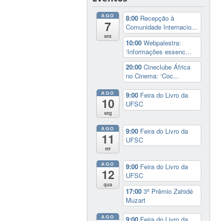
AGO
8:00
Recepção à
7
Comunidade Internacio...
sex
10:00
Webpalestra:
‘Informações essenc...
20:00
Cineclube África
no Cinema: ‘Coc...
AGO
9:00
Feira do Livro da
10
UFSC
seg
AGO
9:00
Feira do Livro da
11
UFSC
ter
AGO
9:00
Feira do Livro da
12
UFSC
qua
17:00
3º Prêmio Zahidé
Muzart
AGO
9:00
Feira do Livro da