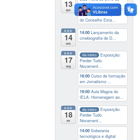
13
UFSC
qui
14:30
Sessão Especial
do Conselho Esta...
AGO
14:00
Lançamento da
14
cinebiografia de D...
sex
AGO
Exposição:
dia inteiro
17
Perder Tudo.
Novament...
seg
16:00
Curso de formação
em Jornalismo ...
19:00
Aula Magna do
IELA: Homenagem ao...
AGO
Exposição:
dia inteiro
18
Perder Tudo.
Novament...
ter
14:00
Soberania
tecnológica e digital