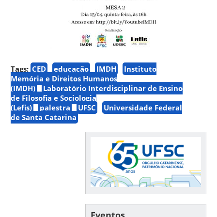
Tags:
CED
educação
IMDH
Instituto
Memória e Direitos Humanos
(IMDH)
Laboratório Interdisciplinar de Ensino
de Filosofia e Sociologia
(Lefis)
palestra
UFSC
Universidade Federal
de Santa Catarina
Eventos