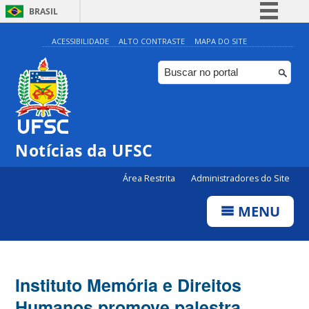
BRASIL
Simplifique!
ACESSIBILIDADE
ALTO CONTRASTE
MAPA DO SITE
Comunica BR
Participe
Acesso à informação
Legislação
Notícias da UFSC
Canais
Área Restrita
Administradores do Site
MENU
Instituto Memória e Direitos
Humanos promove palestra