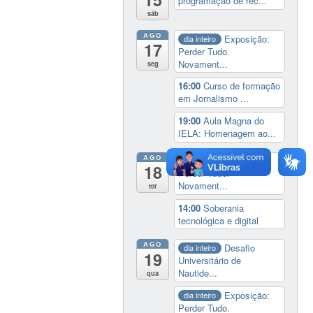
programação de rec...
sáb
AGO
Exposição:
dia inteiro
17
Perder Tudo.
Novament...
seg
16:00
Curso de formação
em Jornalismo ...
19:00
Aula Magna do
IELA: Homenagem ao...
AGO
Exposição:
dia inteiro
18
Perder Tudo.
Novament...
ter
14:00
Soberania
tecnológica e digital
AGO
Desafio
dia inteiro
19
Universitário de
Nautide...
qua
Exposição:
dia inteiro
Perder Tudo.