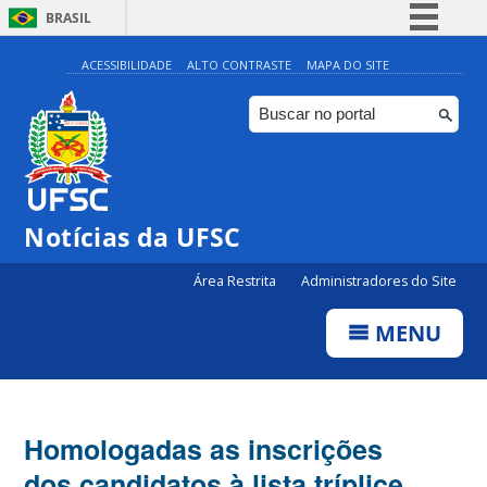
BRASIL
Simplifique!
ACESSIBILIDADE
ALTO CONTRASTE
MAPA DO SITE
Comunica BR
Participe
Acesso à informação
Legislação
Notícias da UFSC
Canais
Área Restrita
Administradores do Site
MENU
Homologadas as inscrições
dos candidatos à lista tríplice