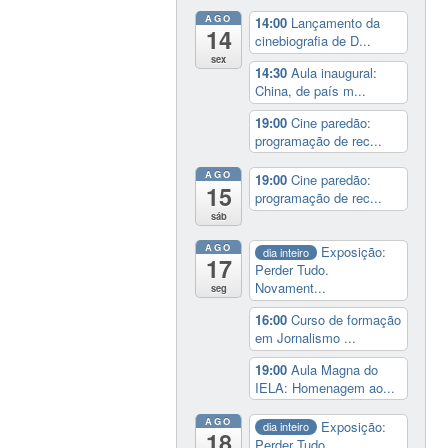
AGO
14:00
Lançamento da
14
cinebiografia de D...
sex
14:30
Aula inaugural:
China, de país m...
19:00
Cine paredão:
programação de rec...
AGO
19:00
Cine paredão:
15
programação de rec...
sáb
AGO
Exposição:
dia inteiro
17
Perder Tudo.
Novament...
seg
16:00
Curso de formação
em Jornalismo ...
19:00
Aula Magna do
IELA: Homenagem ao...
AGO
Exposição:
dia inteiro
18
Perder Tudo.