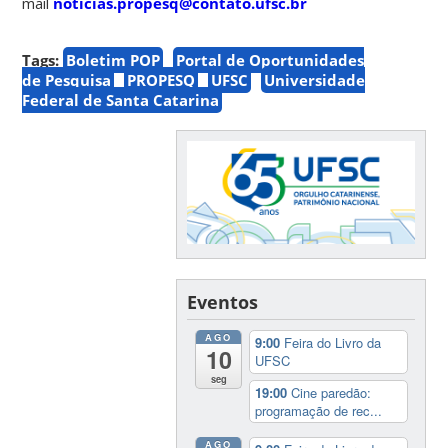
mail
noticias.propesq@contato.ufsc.br
Tags:
Boletim POP
Portal de Oportunidades
de Pesquisa
PROPESQ
UFSC
Universidade
Federal de Santa Catarina
Eventos
AGO
9:00
Feira do Livro da
10
UFSC
seg
19:00
Cine paredão:
programação de rec...
AGO