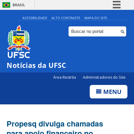
BRASIL
Simplifique!
ACESSIBILIDADE
ALTO CONTRASTE
MAPA DO SITE
Comunica BR
Participe
Acesso à informação
Legislação
Notícias da UFSC
Canais
Área Restrita
Administradores do Site
MENU
Propesq divulga chamadas
para apoio financeiro no