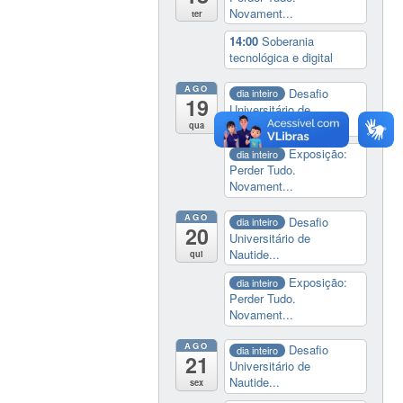
Novament...
ter
14:00
Soberania
tecnológica e digital
AGO
Desafio
dia inteiro
19
Universitário de
Nautide...
qua
Exposição:
dia inteiro
Perder Tudo.
Novament...
AGO
Desafio
dia inteiro
20
Universitário de
Nautide...
qui
Exposição:
dia inteiro
Perder Tudo.
Novament...
AGO
Desafio
dia inteiro
21
Universitário de
Nautide...
sex