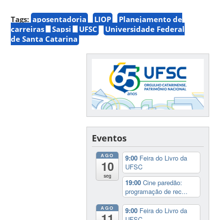
Tags:
aposentadoria
LIOP
Planejamento de
carreiras
Sapsi
UFSC
Universidade Federal
de Santa Catarina
Eventos
AGO
9:00
Feira do Livro da
10
UFSC
seg
19:00
Cine paredão:
programação de rec...
AGO
9:00
Feira do Livro da
11
UFSC