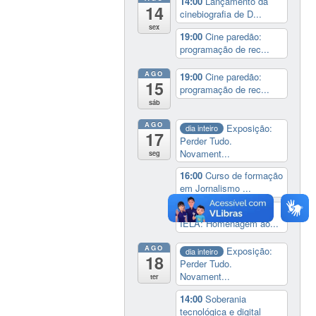
14:00
Lançamento da
14
cinebiografia de D...
sex
19:00
Cine paredão:
programação de rec...
AGO
19:00
Cine paredão:
15
programação de rec...
sáb
AGO
Exposição:
dia inteiro
17
Perder Tudo.
Novament...
seg
16:00
Curso de formação
em Jornalismo ...
19:00
Aula Magna do
IELA: Homenagem ao...
AGO
Exposição:
dia inteiro
18
Perder Tudo.
Novament...
ter
14:00
Soberania
tecnológica e digital