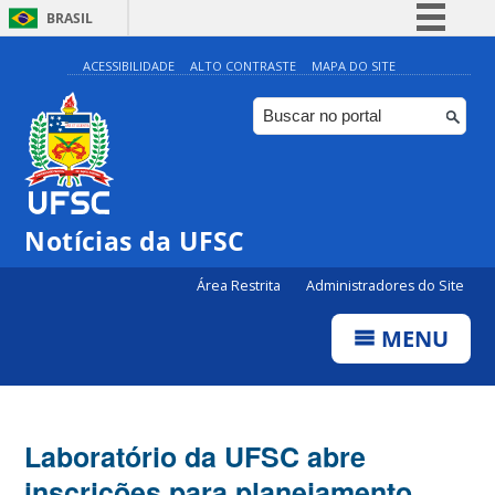
BRASIL
Simplifique!
ACESSIBILIDADE
ALTO CONTRASTE
MAPA DO SITE
Comunica BR
Participe
Acesso à informação
Legislação
Notícias da UFSC
Canais
Área Restrita
Administradores do Site
MENU
Laboratório da UFSC abre
inscrições para planejamento,