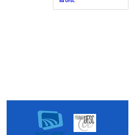
da UFSC
.