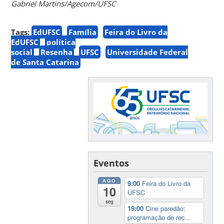
Gabriel Martins/Agecom/UFSC
Tags:
EdUFSC
Família
Feira do Livro da
EdUFSC
política
social
Resenha
UFSC
Universidade Federal
de Santa Catarina
Eventos
AGO
9:00
Feira do Livro da
10
UFSC
seg
19:00
Cine paredão:
programação de rec...