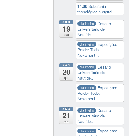
14:00
Soberania
tecnológica e digital
AGO
Desafio
dia inteiro
19
Universitário de
Nautide...
qua
Exposição:
dia inteiro
Perder Tudo.
Novament...
AGO
Desafio
dia inteiro
20
Universitário de
Nautide...
qui
Exposição:
dia inteiro
Perder Tudo.
Novament...
AGO
Desafio
dia inteiro
21
Universitário de
Nautide...
sex
Exposição:
dia inteiro