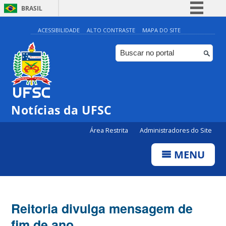
BRASIL
Simplifique!
ACESSIBILIDADE
ALTO CONTRASTE
MAPA DO SITE
Comunica BR
Participe
Acesso à informação
Legislação
Notícias da UFSC
Canais
Área Restrita
Administradores do Site
MENU
Reitoria divulga mensagem de
fim de ano