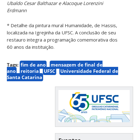
Ubaldo Cesar Balthazar e Alacoque Lorenzini
Erdmann
* Detalhe da pintura mural Humanidade, de Hassis,
localizada na Igrejinha da UFSC. A conclusão de seu
restauro integra a programação comemorativa dos
60 anos da instituição.
Tags:
fim de ano
mensagem de final de
ano
reitoria
UFSC
Universidade Federal de
Santa Catarina