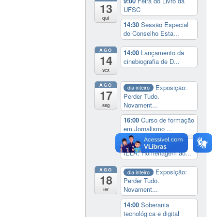
9:00
Feira do Livro da
13
UFSC
qui
14:30
Sessão Especial
do Conselho Esta...
AGO
14:00
Lançamento da
14
cinebiografia de D...
sex
AGO
Exposição:
dia inteiro
17
Perder Tudo.
Novament...
seg
16:00
Curso de formação
em Jornalismo ...
19:00
Aula Magna do
IELA: Homenagem ao...
AGO
Exposição:
dia inteiro
18
Perder Tudo.
Novament...
ter
14:00
Soberania
tecnológica e digital