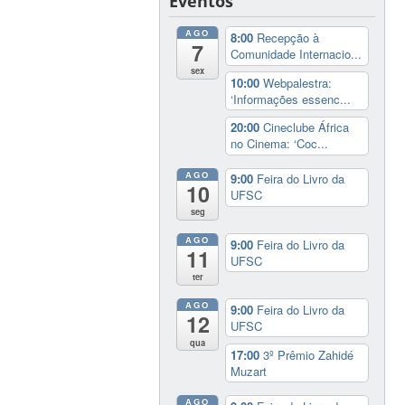
Eventos
AGO
8:00
Recepção à
7
Comunidade Internacio...
sex
10:00
Webpalestra:
‘Informações essenc...
20:00
Cineclube África
no Cinema: ‘Coc...
AGO
9:00
Feira do Livro da
10
UFSC
seg
AGO
9:00
Feira do Livro da
11
UFSC
ter
AGO
9:00
Feira do Livro da
12
UFSC
qua
17:00
3º Prêmio Zahidé
Muzart
AGO