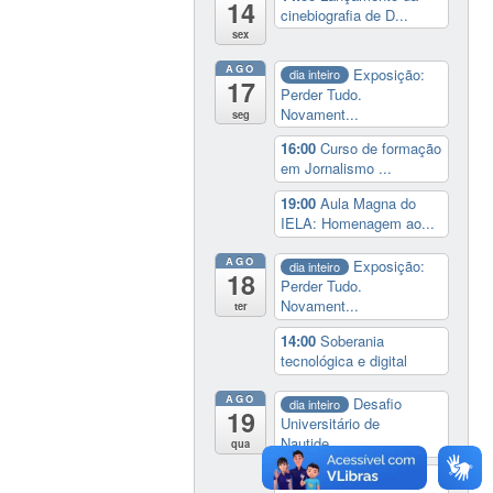
14
cinebiografia de D...
sex
AGO
Exposição:
dia inteiro
17
Perder Tudo.
Novament...
seg
16:00
Curso de formação
em Jornalismo ...
19:00
Aula Magna do
IELA: Homenagem ao...
AGO
Exposição:
dia inteiro
18
Perder Tudo.
Novament...
ter
14:00
Soberania
tecnológica e digital
AGO
Desafio
dia inteiro
19
Universitário de
Nautide...
qua
Exposição:
dia inteiro