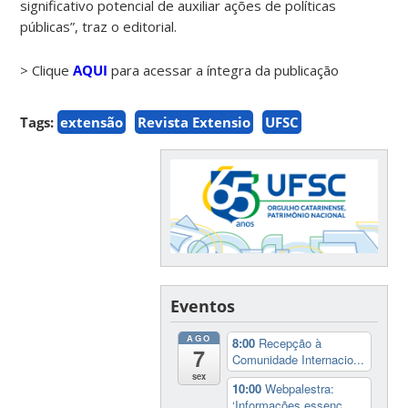
significativo potencial de auxiliar ações de políticas
públicas”, traz o editorial.
> Clique
AQUI
para acessar a íntegra da publicação
Tags:
extensão
Revista Extensio
UFSC
Eventos
AGO
8:00
Recepção à
7
Comunidade Internacio...
sex
10:00
Webpalestra:
‘Informações essenc...