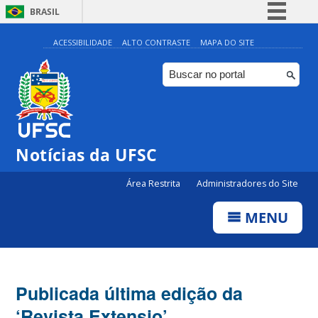
BRASIL
Simplifique!
ACESSIBILIDADE
ALTO CONTRASTE
MAPA DO SITE
Comunica BR
Participe
Acesso à informação
Legislação
Notícias da UFSC
Canais
Área Restrita
Administradores do Site
MENU
Publicada última edição da
‘Revista Extensio’