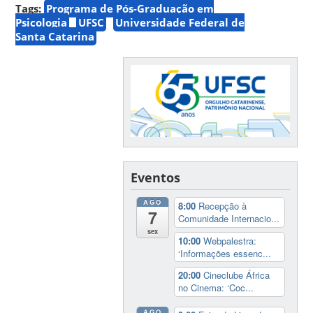
Tags:
Programa de Pós-Graduação em
Psicologia
UFSC
Universidade Federal de
Santa Catarina
Eventos
AGO
8:00
Recepção à
7
Comunidade Internacio...
sex
10:00
Webpalestra:
‘Informações essenc...
20:00
Cineclube África
no Cinema: ‘Coc...
AGO