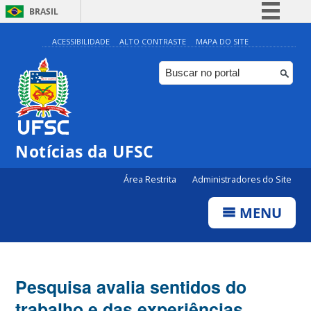
BRASIL
Simplifique!
ACESSIBILIDADE
ALTO CONTRASTE
MAPA DO SITE
Comunica BR
Participe
Acesso à informação
Legislação
Notícias da UFSC
Canais
Área Restrita
Administradores do Site
MENU
Pesquisa avalia sentidos do
trabalho e das experiências