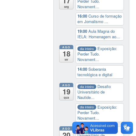
17
Perder Tudo.
Novament...
seg
16:00
Curso de formação
em Jornalismo ...
19:00
Aula Magna do
IELA: Homenagem ao...
AGO
Exposição:
dia inteiro
18
Perder Tudo.
Novament...
ter
14:00
Soberania
tecnológica e digital
AGO
Desafio
dia inteiro
19
Universitário de
Nautide...
qua
Exposição:
dia inteiro
Perder Tudo.
Novament...
AGO
Desafio
dia inteiro
20
Universitário de