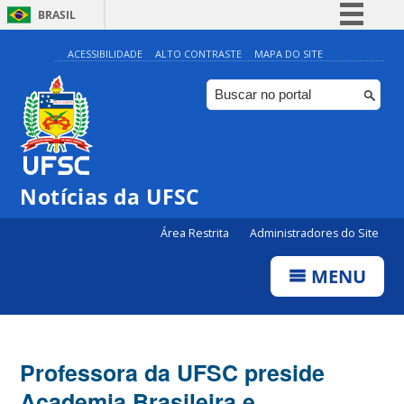
BRASIL
Simplifique!
ACESSIBILIDADE
ALTO CONTRASTE
MAPA DO SITE
Comunica BR
Participe
Acesso à informação
Legislação
Notícias da UFSC
Canais
Área Restrita
Administradores do Site
MENU
Professora da UFSC preside
Academia Brasileira e