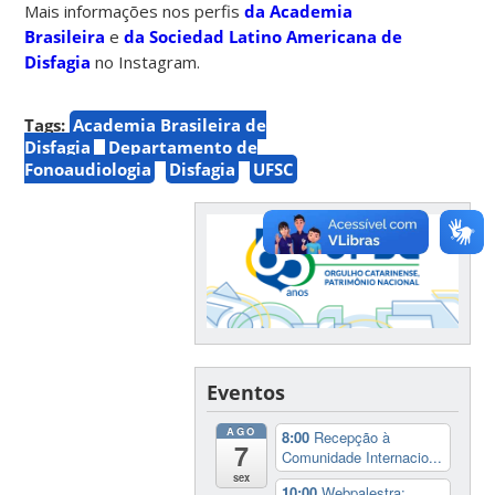
Mais informações nos perfis
da Academia
Brasileira
e
da Sociedad Latino Americana de
Disfagia
no Instagram.
Tags:
Academia Brasileira de
Disfagia
Departamento de
Fonoaudiologia
Disfagia
UFSC
Eventos
AGO
8:00
Recepção à
7
Comunidade Internacio...
sex
10:00
Webpalestra: