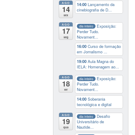
AGO
14:00
Lançamento da
14
cinebiografia de D...
sex
AGO
Exposição:
dia inteiro
17
Perder Tudo.
Novament...
seg
16:00
Curso de formação
em Jornalismo ...
19:00
Aula Magna do
IELA: Homenagem ao...
AGO
Exposição:
dia inteiro
18
Perder Tudo.
Novament...
ter
14:00
Soberania
tecnológica e digital
AGO
Desafio
dia inteiro
19
Universitário de
Nautide...
qua