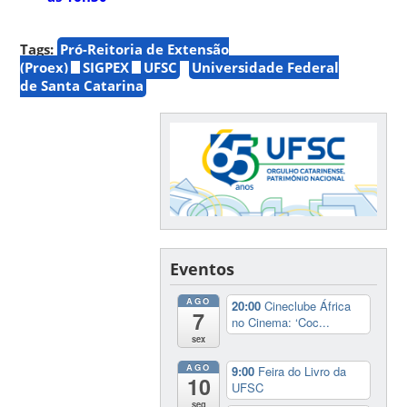
Tags:
Pró-Reitoria de Extensão
(Proex)
SIGPEX
UFSC
Universidade Federal
de Santa Catarina
Eventos
AGO
20:00
Cineclube África
7
no Cinema: ‘Coc...
sex
AGO
9:00
Feira do Livro da
10
UFSC
seg