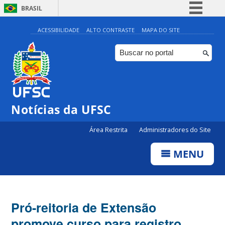
BRASIL
Simplifique!
ACESSIBILIDADE
ALTO CONTRASTE
MAPA DO SITE
Comunica BR
Participe
Acesso à informação
Legislação
Notícias da UFSC
Canais
Área Restrita
Administradores do Site
MENU
Pró-reitoria de Extensão
promove curso para registro