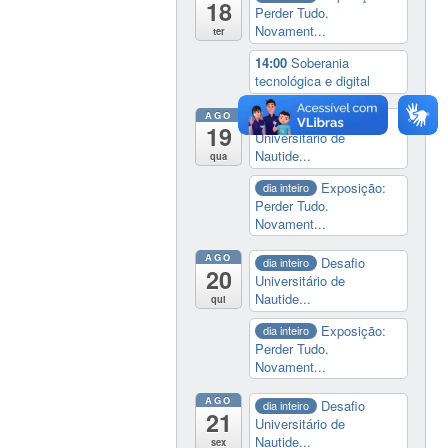
18
Perder Tudo.
Novament...
ter
14:00
Soberania
tecnológica e digital
AGO
Desafio
dia inteiro
19
Universitário de
Nautide...
qua
Exposição:
dia inteiro
Perder Tudo.
Novament...
AGO
Desafio
dia inteiro
20
Universitário de
Nautide...
qui
Exposição:
dia inteiro
Perder Tudo.
Novament...
AGO
Desafio
dia inteiro
21
Universitário de
Nautide...
sex