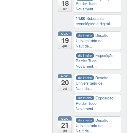
18
Perder Tudo.
Novament...
ter
14:00
Soberania
tecnológica e digital
AGO
Desafio
dia inteiro
19
Universitário de
Nautide...
qua
Exposição:
dia inteiro
Perder Tudo.
Novament...
AGO
Desafio
dia inteiro
20
Universitário de
Nautide...
qui
Exposição:
dia inteiro
Perder Tudo.
Novament...
AGO
Desafio
dia inteiro
21
Universitário de
Nautide...
sex