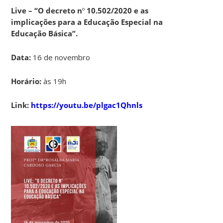
Live – “O decreto n
º
10.502/2020 e as
implicações para a Educação Especial na
Educação Básica”.
Data:
16 de novembro
Horário:
às 19h
Link:
https://youtu.be/plgac1Qhnls