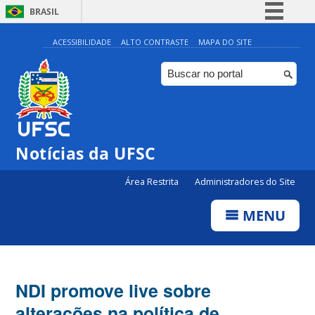
BRASIL
Simplifique!
ACESSIBILIDADE
ALTO CONTRASTE
MAPA DO SITE
Comunica BR
Participe
Acesso à informação
Legislação
Notícias da UFSC
Canais
Área Restrita
Administradores do Site
MENU
NDI promove live sobre
alterações na política de