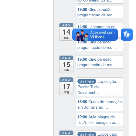
19:00
Cine paredão:
programação de rec...
AGO
14:00
Lançamento da
14
cinebiografia de D...
sex
19:00
Cine paredão:
programação de rec...
AGO
19:00
Cine paredão:
15
programação de rec...
sáb
AGO
Exposição:
dia inteiro
17
Perder Tudo.
Novament...
seg
16:00
Curso de formação
em Jornalismo ...
19:00
Aula Magna do
IELA: Homenagem ao...
AGO
Exposição:
dia inteiro