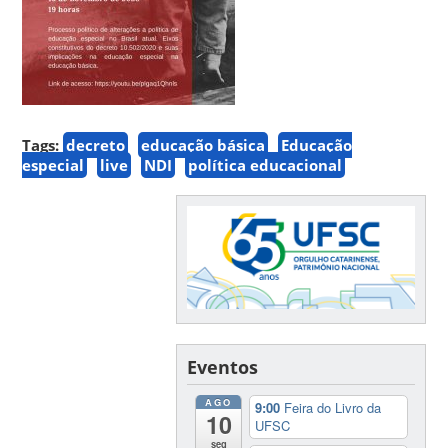
Tags:
decreto
educação básica
Educação
especial
live
NDI
política educacional
Eventos
AGO
9:00
Feira do Livro da
10
UFSC
seg