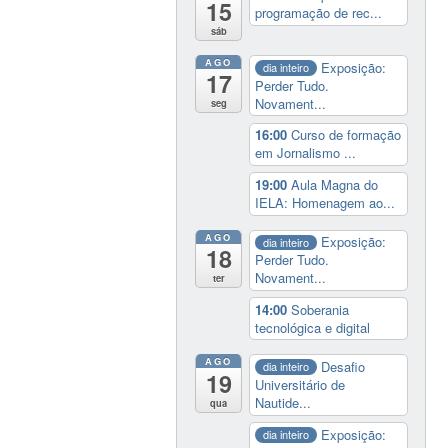
15
programação de rec...
sáb
AGO
Exposição:
dia inteiro
17
Perder Tudo.
Novament...
seg
16:00
Curso de formação
em Jornalismo ...
19:00
Aula Magna do
IELA: Homenagem ao...
AGO
Exposição:
dia inteiro
18
Perder Tudo.
Novament...
ter
14:00
Soberania
tecnológica e digital
AGO
Desafio
dia inteiro
19
Universitário de
Nautide...
qua
Exposição:
dia inteiro