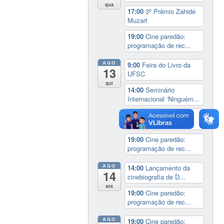
qua
17:00
3º Prêmio Zahidé
Muzart
19:00
Cine paredão:
programação de rec...
AGO
9:00
Feira do Livro da
13
UFSC
qui
14:00
Seminário
Internacional ‘Ninguém...
14:30
Sessão Especial
do Conselho Esta...
19:00
Cine paredão:
programação de rec...
AGO
14:00
Lançamento da
14
cinebiografia de D...
sex
19:00
Cine paredão:
programação de rec...
AGO
19:00
Cine paredão: