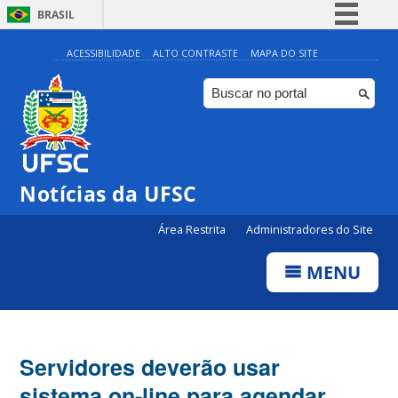
BRASIL
Simplifique!
ACESSIBILIDADE
ALTO CONTRASTE
MAPA DO SITE
Comunica BR
Participe
Acesso à informação
Legislação
Notícias da UFSC
Canais
Área Restrita
Administradores do Site
MENU
Servidores deverão usar
sistema on-line para agendar