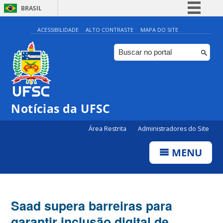
BRASIL
Simplifique!
ACESSIBILIDADE
ALTO CONTRASTE
MAPA DO SITE
Comunica BR
Participe
Acesso à informação
Legislação
Notícias da UFSC
Canais
Área Restrita
Administradores do Site
MENU
Saad supera barreiras para
garantir inclusão digital de