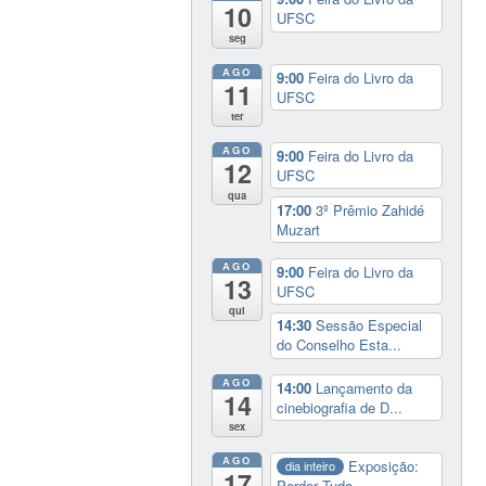
10
UFSC
seg
AGO
9:00
Feira do Livro da
11
UFSC
ter
AGO
9:00
Feira do Livro da
12
UFSC
qua
17:00
3º Prêmio Zahidé
Muzart
AGO
9:00
Feira do Livro da
13
UFSC
qui
14:30
Sessão Especial
do Conselho Esta...
AGO
14:00
Lançamento da
14
cinebiografia de D...
sex
AGO
Exposição:
dia inteiro
17
Perder Tudo.