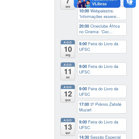
7
Comunidade Internacio...
sex
10:00
Webpalestra:
‘Informações essenc...
20:00
Cineclube África
no Cinema: ‘Coc...
AGO
9:00
Feira do Livro da
10
UFSC
seg
AGO
9:00
Feira do Livro da
11
UFSC
ter
AGO
9:00
Feira do Livro da
12
UFSC
qua
17:00
3º Prêmio Zahidé
Muzart
AGO
9:00
Feira do Livro da
13
UFSC
qui
14:30
Sessão Especial