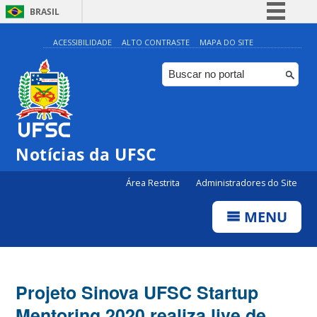
BRASIL
Simplifique!
ACESSIBILIDADE
ALTO CONTRASTE
MAPA DO SITE
Comunica BR
Participe
Acesso à informação
Legislação
Notícias da UFSC
Canais
Área Restrita
Administradores do Site
MENU
Projeto Sinova UFSC Startup
Mentoring 2020 realiza live de