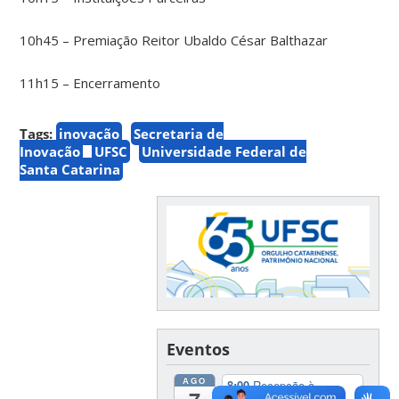
10h45 – Premiação Reitor Ubaldo César Balthazar
11h15 – Encerramento
Tags:
inovação
Secretaria de
Inovação
UFSC
Universidade Federal de
Santa Catarina
Eventos
AGO
8:00
Recepção à