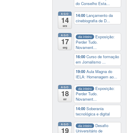
do Conselho Esta...
AGO
14:00
Lançamento da
14
cinebiografia de D...
sex
AGO
Exposição:
dia inteiro
17
Perder Tudo.
Novament...
seg
16:00
Curso de formação
em Jornalismo ...
19:00
Aula Magna do
IELA: Homenagem ao...
AGO
Exposição:
dia inteiro
18
Perder Tudo.
Novament...
ter
14:00
Soberania
tecnológica e digital
AGO
Desafio
dia inteiro
19
Universitário de