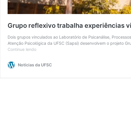
Grupo reflexivo trabalha experiências 
Dois grupos vinculados ao Laboratório de Psicanálise, Processos
Atenção Psicológica da UFSC (Sapsi) desenvolvem o projeto Gru
Continue lendo
Grupo
reflexivo
trabalha
Notícias da UFSC
experiências
vivenciadas
durante
a
pandemia