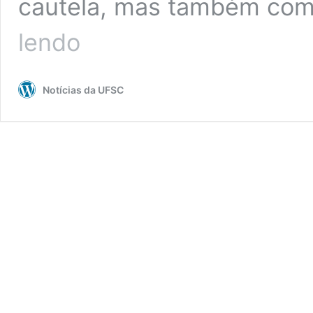
cautela, mas também com
Psicólogas
lendo
alertam
para
importância
Notícias da UFSC
da
informação
e
do
combate
ao
estigma
na
prevenção
ao
suicídio