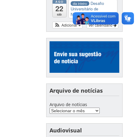
AGO
Desafio
dia inteiro
22
Universitário de
Nautide...
sáb
Adicionar
Ver calendário
Arquivo de notícias
Arquivo de notícias
Audiovisual