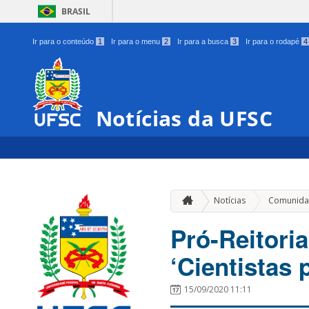
BRASIL
Ir para o conteúdo
1
Ir para o menu
2
Ir para a busca
3
Ir para o rodapé
4
Notícias da UFSC
Notícias
Comunida
Pró-Reitoria
‘Cientistas
15/09/2020 11:11