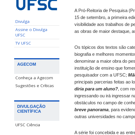
A Pró-Reitoria de Pesquisa (Pr
15 de setembro, a primeira edi
Divulga
visibilidade aos trabalhos de 
Assine o Divulga
as obras de maior destaque, as
UFSC
TV UFSC
Os tópicos dos textos
são cat
biografia e melhores momento
denominar a maior obra do pe
AGECOM
instituição de ensino que fomen
pesquisador com a UFSC;
Mã
Conheça a Agecom
principais parcerias feitas ao 
Sugestões e Críticas
diria para um aluno?
, com r
ingressando ou irá ingressar n
obstáculos no campo de conh
DIVULGAÇÃO
breve panorama
, para evide
CIENTÍFICA
outras universidades no campo
UFSC Ciência
A série foi concebida e as ent