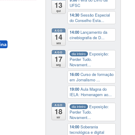
13
UFSC
qui
14:30
Sessão Especial
do Conselho Esta...
AGO
14:00
Lançamento da
14
cinebiografia de D...
sex
ina
AGO
Exposição:
dia inteiro
17
Perder Tudo.
Novament...
seg
16:00
Curso de formação
em Jornalismo ...
19:00
Aula Magna do
IELA: Homenagem ao...
AGO
Exposição:
dia inteiro
18
Perder Tudo.
Novament...
ter
14:00
Soberania
tecnológica e digital