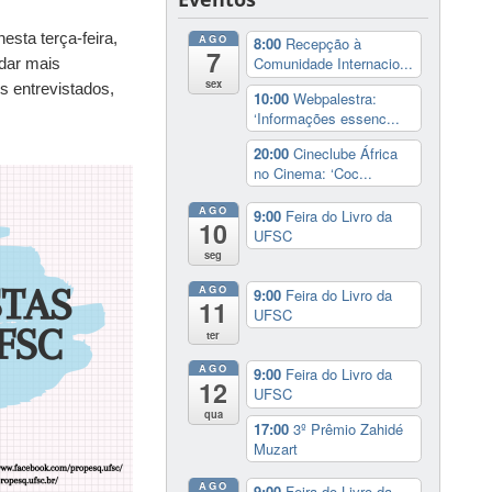
sta terça-feira,
AGO
8:00
Recepção à
7
Comunidade Internacio...
 dar mais
sex
s entrevistados,
10:00
Webpalestra:
‘Informações essenc...
20:00
Cineclube África
no Cinema: ‘Coc...
AGO
9:00
Feira do Livro da
10
UFSC
seg
AGO
9:00
Feira do Livro da
11
UFSC
ter
AGO
9:00
Feira do Livro da
12
UFSC
qua
17:00
3º Prêmio Zahidé
Muzart
AGO
9:00
Feira do Livro da