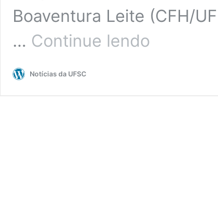
Boaventura Leite (CFH/UF
Live
…
Continue lendo
nesta
sexta
discutirá
Notícias da UFSC
a
invisibilidade
do
negro
no
sul
do
Brasil